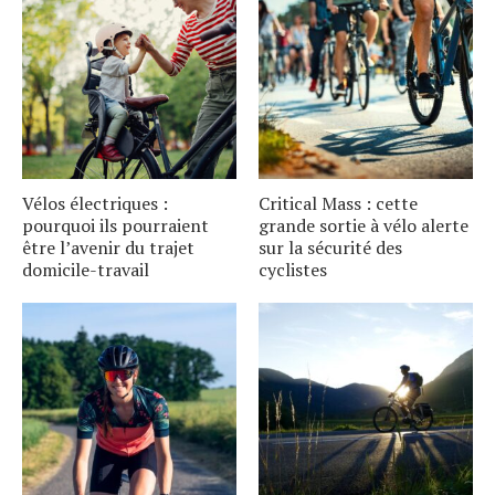
Vélos électriques :
Critical Mass : cette
pourquoi ils pourraient
grande sortie à vélo alerte
être l’avenir du trajet
sur la sécurité des
domicile-travail
cyclistes