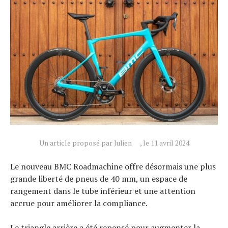
Actualités
Technologies
Tests de produits
Conseils
Un article proposé par Julien
, le 11 avril 2024
Tendances
Le nouveau BMC Roadmachine offre désormais une plus
Tous nos articles
grande liberté de pneus de 40 mm, un espace de
À propos
rangement dans le tube inférieur et une attention
accrue pour améliorer la compliance.
Le triangle arrière a été repensé pour augmenter la