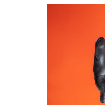
Actualités
Technologies
Tests de produits
Conseils
Tendances
Tous nos articles
À propos