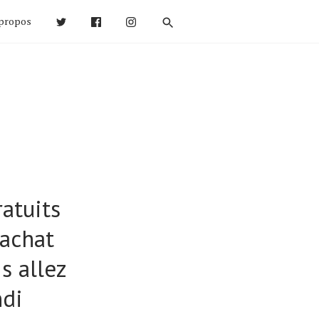
propos
atuits
 achat
s allez
ndi