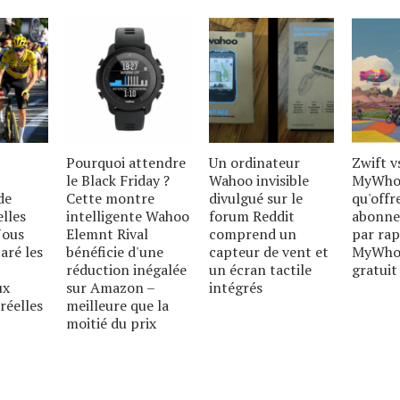
Pourquoi attendre
Un ordinateur
Zwift v
le Black Friday ?
Wahoo invisible
MyWhoo
de
Cette montre
divulgué sur le
qu'offr
elles
intelligente Wahoo
forum Reddit
abonne
Nous
Elemnt Rival
comprend un
par rap
aré les
bénéficie d'une
capteur de vent et
MyWho
réduction inégalée
un écran tactile
gratuit
ux
sur Amazon –
intégrés
réelles
meilleure que la
moitié du prix