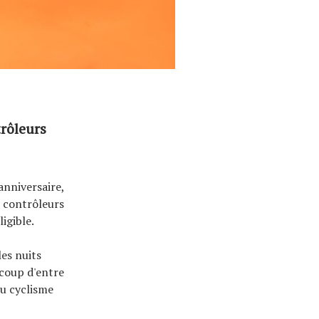
trôleurs
anniversaire,
e contrôleurs
igible.
les nuits
ucoup d'entre
du cyclisme