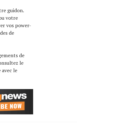
tre guidon.
 ou votre
iver vos power-
ndes de
ngements de
onsultez le
 avec le