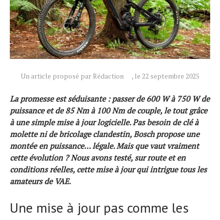
Un article proposé par Rédaction
, le 22 septembre 2025
La promesse est séduisante : passer de 600 W à 750 W de
Actualités
puissance et de 85 Nm à 100 Nm de couple, le tout grâce
Technologies
à une simple mise à jour logicielle. Pas besoin de clé à
Tests de produits
molette ni de bricolage clandestin, Bosch propose une
montée en puissance… légale. Mais que vaut vraiment
Conseils
cette évolution ? Nous avons testé, sur route et en
Tendances
conditions réelles, cette mise à jour qui intrigue tous les
Tous nos articles
amateurs de VAE.
À propos
Une mise à jour pas comme les