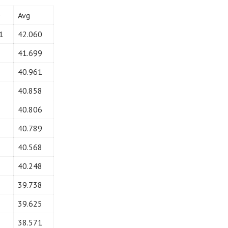
e
Avg
1
42.060
41.699
40.961
40.858
40.806
40.789
40.568
40.248
39.738
39.625
38.571