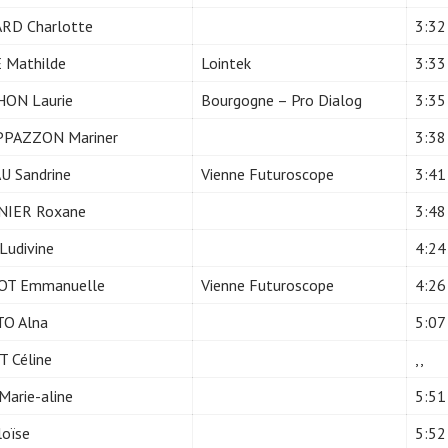
RD Charlotte
3:32
 Mathilde
Lointek
3:33
ON Laurie
Bourgogne – Pro Dialog
3:35
PAZZON Mariner
3:38
U Sandrine
Vienne Futuroscope
3:41
IER Roxane
3:48
Ludivine
4:24
OT Emmanuelle
Vienne Futuroscope
4:26
O Alna
5:07
 Céline
,,
Marie-aline
5:51
loïse
5:52