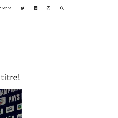
propos
titre!