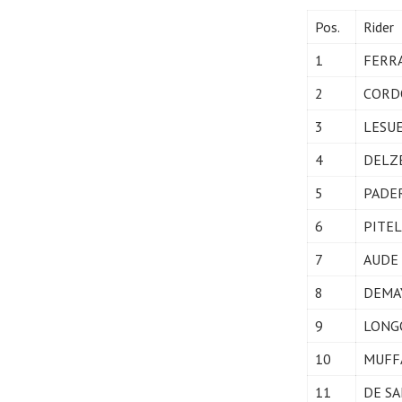
Pos.
Rider
1
FERRA
2
CORDO
3
LESUE
4
DELZE
5
PADER
6
PITEL
7
AUDE 
8
DEMAY
9
LONGO
10
MUFFA
11
DE SA