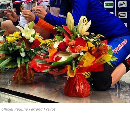
officiel Pauline Ferrand Prevot
: