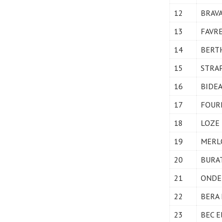
12
BRAVA
13
FAVRE
14
BERTH
15
STRAP
16
BIDEA
17
FOURN
18
LOZE 
19
MERL
20
BURAT
21
ONDET
22
BERA 
23
BEC E