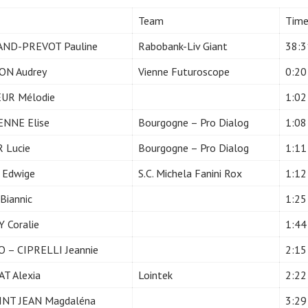
Team
Tim
ND-PREVOT Pauline
Rabobank-Liv Giant
38:3
N Audrey
Vienne Futuroscope
0:20
UR Mélodie
1:02
NNE Elise
Bourgogne – Pro Dialog
1:08
 Lucie
Bourgogne – Pro Dialog
1:11
 Edwige
S.C. Michela Fanini Rox
1:12
Biannic
1:25
 Coralie
1:44
 – CIPRELLI Jeannie
2:15
T Alexia
Lointek
2:22
INT JEAN Magdaléna
3:29