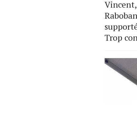
Vincent,
Rabobank
supporté
Trop co