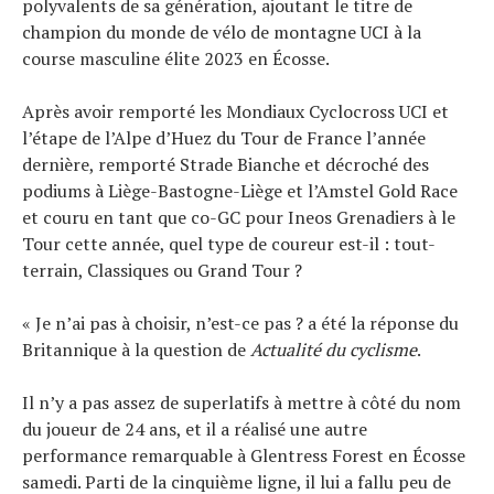
polyvalents de sa génération, ajoutant le titre de
Tests de produits
champion du monde de vélo de montagne UCI à la
Conseils
course masculine élite 2023 en Écosse.
Tendances
Après avoir remporté les Mondiaux Cyclocross UCI et
Tous nos articles
l’étape de l’Alpe d’Huez du Tour de France l’année
À propos
dernière, remporté Strade Bianche et décroché des
podiums à Liège-Bastogne-Liège et l’Amstel Gold Race
et couru en tant que co-GC pour Ineos Grenadiers à le
Tour cette année, quel type de coureur est-il : tout-
terrain, Classiques ou Grand Tour ?
« Je n’ai pas à choisir, n’est-ce pas ? a été la réponse du
Britannique à la question de
Actualité du cyclisme
.
Il n’y a pas assez de superlatifs à mettre à côté du nom
du joueur de 24 ans, et il a réalisé une autre
performance remarquable à Glentress Forest en Écosse
samedi. Parti de la cinquième ligne, il lui a fallu peu de