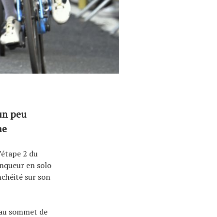
 un peu
me
’étape 2 du
inqueur en solo
nchéité sur son
s au sommet de