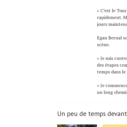
« C’est le Tou
rapidement. Ma
jours mainten
Egan Bernal so
scène.
« Je suis cont
des étapes com
temps dans le 
« Je commence 
un long chemin
Un peu de temps devant