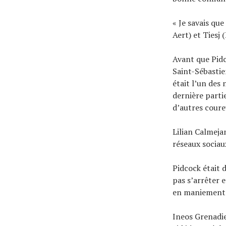
« Je savais qu
Aert) et Tiesj 
Avant que Pidc
Saint-Sébastien
était l’un des
dernière parti
d’autres coureu
Lilian Calmeja
réseaux sociau
Pidcock était d
pas s’arrêter 
en maniement d
Ineos Grenadier