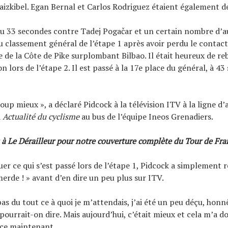
aizkibel. Egan Bernal et Carlos Rodriguez étaient également de
u 33 secondes contre Tadej Pogačar et un certain nombre d’a
 classement général de l’étape 1 après avoir perdu le contact 
 de la Côte de Pike surplombant Bilbao. Il était heureux de re
ion lors de l’étape 2. Il est passé à la 17e place du général, à 4
oup mieux », a déclaré Pidcock à la télévision ITV à la ligne d’a
à
Actualité du cyclisme
au bus de l’équipe Ineos Grenadiers.
 Le Dérailleur pour notre couverture complète du Tour de Fra
quer ce qui s’est passé lors de l’étape 1, Pidcock a simplement 
 merde ! » avant d’en dire un peu plus sur ITV.
 pas du tout ce à quoi je m’attendais, j’ai été un peu déçu, hon
pourrait-on dire. Mais aujourd’hui, c’était mieux et cela m’a 
ce maintenant.