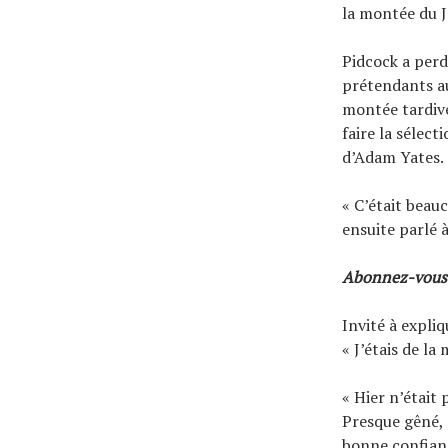
la montée du J
Pidcock a perd
prétendants au
montée tardive
faire la sélect
d’Adam Yates.
« C’était beauc
ensuite parlé 
Abonnez-vous à
Invité à expli
« J’étais de la
« Hier n’était
Presque gêné, 
bonne confian