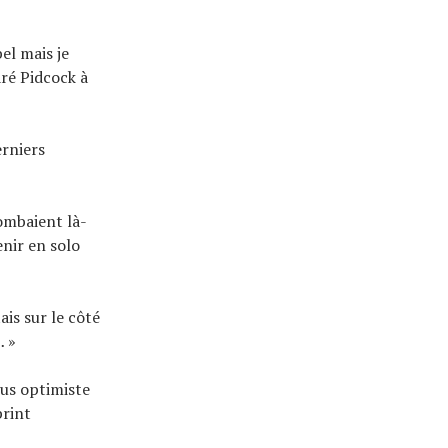
bel mais je
aré Pidcock à
erniers
ombaient là-
enir en solo
ais sur le côté
… »
lus optimiste
print