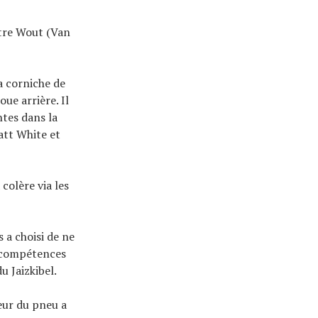
ntre Wout (Van
a corniche de
ue arrière. Il
ntes dans la
att White et
colère via les
s a choisi de ne
es compétences
 Jaizkibel.
ieur du pneu a