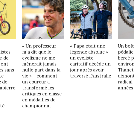
« Un professeur
« Papa était une
Un boît
istes
m'a dit que le
légende absolue » –
pédali
r de
cyclisme ne me
un cycliste
bercé p
 ont
mènerait jamais
caritatif décède un
environ
es sans
nulle part dans la
jour après avoir
Thanet
Le
vie » – comment
traversé l'Australie
démont
e de
un coureur a
radical
Lapierre
transformé les
années
critiques en classe
en médailles de
ité
championnat