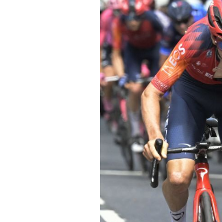
Actualités
Technologies
Tests de produits
Conseils
Tendances
Tous nos articles
À propos