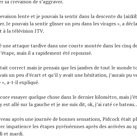
r sa crevaison de s’aggraver.
revaison lente et je pouvais la sentir dans la descente du Jaizki
r. Je pouvais la sentir glisser un peu dans les virages », a décl
t à la télévision ITV.
é une attaque tardive dans une courte montée dans les cinq d
l’étape, mais il a rapidement été repoussé.
tait correct mais je pensais que les jambes de tout le monde t
avais un peu d’écart et qu’il y avait une hésitation, j’aurais pu v
 », a-t-il expliqué.
core essayer quelque chose dans le dernier kilomètre, mais j’ét
y est allé sur la gauche et je me suis dit, ok, j’ai raté ce bateau
veau après une journée de bonnes sensations, Pidcock était p
vec impatience les étapes pyrénéennes après des arrivées au s
i et mardi.