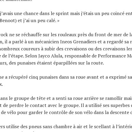
e j’avais une chance dans le sprint mais j’étais un peu coincé e
(Benoot) et j’ai un peu calé. »
ock ne se réchauffe sur les rouleaux près du front de mer de l
, il a parlé à un mécanicien Ineos Grenadiers et a regardé sa ro
 nombreux coureurs à subir des crevaisons ou des crevaisons le
e de l’étape. Selon Jayco Alula, responsable de Performance M
rs, des punaises étaient éparpillées sur la route.
ne a récupéré cinq punaises dans sa roue avant et a exprimé sa 
x.
ans le groupe de tête et a senti sa roue arrière se ramollir mai
et de perdre le contact avec le groupe. Il a utilisé ses superb
e vélo pour garder le contrôle de son vélo dans la descente du
s utilise des pneus sans chambre à air et le scellant à l’intér