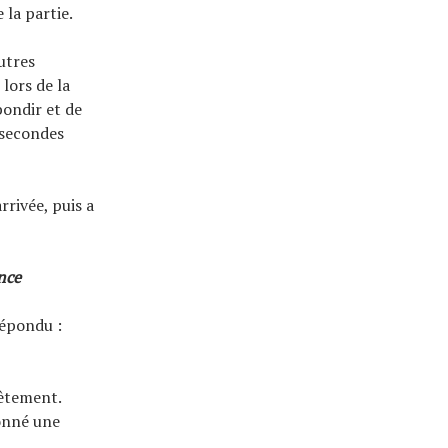
 la partie.
utres
lors de la
bondir et de
3 secondes
rrivée, puis a
nce
répondu :
nêtement.
donné une