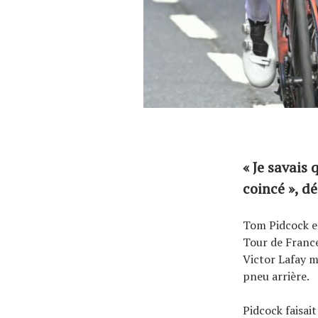
« Je savais 
coincé », d
Tom Pidcock et
Tour de France
Victor Lafay m
pneu arrière.
Pidcock faisai