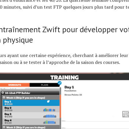
rses d’endurance et les 40/20. La quatrième semaine compren
0 minutes, suivi d’un test FTP quelques jours plus tard pour t
entraînement Zwift pour développer vo
n physique
urs ayant une certaine expérience, cherchant à améliorer leur
saison ou à se tester à l’approche de la saison des courses.