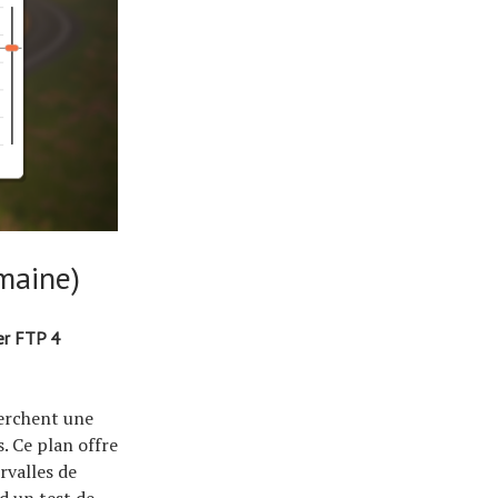
maine)
er FTP 4
herchent une
. Ce plan offre
rvalles de