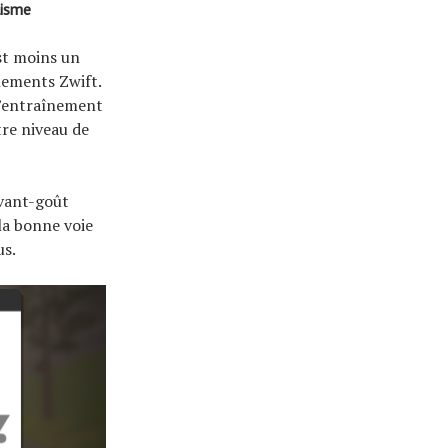
lisme
st moins un
nements Zwift.
l’entraînement
tre niveau de
vant-goût
la bonne voie
us.