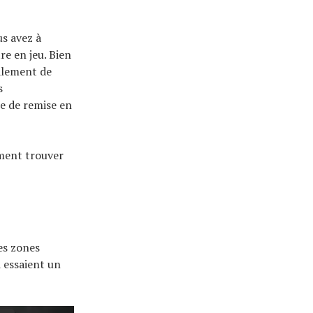
us avez à
re en jeu. Bien
alement de
s
e de remise en
mment trouver
es zones
 essaient un