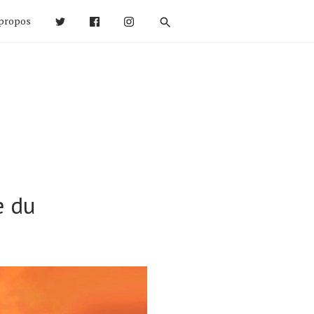
propos
e du