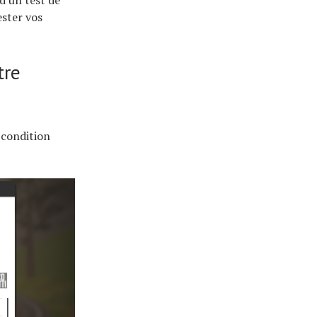
d un test de
ester vos
tre
 condition