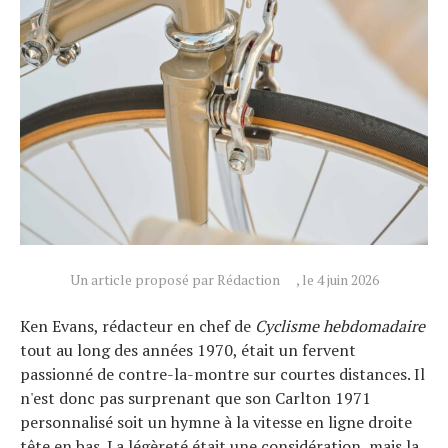
Actualités
Technologies
Tests de produits
Conseils
Tendances
Un article proposé par Rédaction
, le 4 juin 2026
Tous nos articles
Ken Evans, rédacteur en chef de
Cyclisme hebdomadaire
À propos
tout au long des années 1970, était un fervent
passionné de contre-la-montre sur courtes distances. Il
n'est donc pas surprenant que son Carlton 1971
personnalisé soit un hymne à la vitesse en ligne droite
tête en bas. La légèreté était une considération, mais la