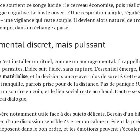
e soutient ce songe lucide : le cerveau économise, puis réallo
gie cognitive. Le buste ouvert ? Une respiration ample, réguliè
– une vigilance qui reste souple. Il devient alors naturel de tr
tempo, dans un échange apaisé.
mental discret, mais puissant
c’est installer un rituel, comme un ancrage mental. Il rappelle 
ts parasites. L’idée suit l’idée, sans rupture. L’essentiel émerge,
e matérialise
, et la décision s’ancre avec plus de sûreté. Cette
tranquille, parfois prise pour de la distance. Pas de panique !
 un sourire en coin, et le lien social reste au chaud. L’autre se
rai dialogue.
vère notamment utile face à des sujets délicats. Besoin d’un bi
er, d’une discussion sensible ? Ce tempo calme prévient la préc
éposent dans le bon ordre, et les émotions peuvent s’écouler