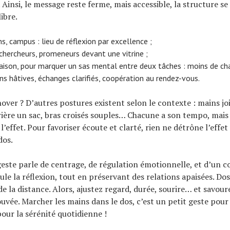
insi, le message reste ferme, mais accessible, la structure se 
libre.
ns, campus : lieu de réflexion par excellence ;
chercheurs, promeneurs devant une vitrine ;
ison, pour marquer un sas mental entre deux tâches : moins de cha
ns hâtives, échanges clarifiés, coopération au rendez-vous.
over ? D’autres postures existent selon le contexte : mains jo
rrière un sac, bras croisés souples… Chacune a son tempo, mais
l’effet. Pour favoriser écoute et clarté, rien ne détrône l’effet
dos.
este parle de centrage, de régulation émotionnelle, et d’un c
imule la réflexion, tout en préservant des relations apaisées. Dosi
de la distance. Alors, ajustez regard, durée, sourire… et savour
uvée. Marcher les mains dans le dos, c’est un petit geste pou
our la sérénité quotidienne !