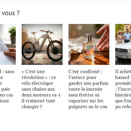
 vous ?
l : sans
« C’est une
C’est confirmé :
Il achè
ux
révolution » : ce
l’astuce pour
hasard 
e
vélo électrique
garder son parfum
premiè
 paie
sans chaîne aux
toute la journée
: l’inc
en cas
deux moteurs va-t-
sans frotter ni
histoire
ions
il vraiment tout
vaporiser sur les
que For
changer ?
poignets ou le cou
pu refu