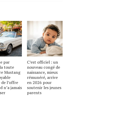
te par
C’est officiel : un
la toute
nouveau congé de
re Mustang
naissance, mieux
royable
rémunéré, arrive
 de l’offre
en 2026 pour
d n’a jamais
soutenir les jeunes
ser
parents