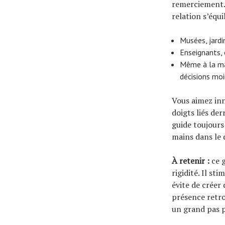
remerciement. A
relation s’équi
Musées, jardi
Enseignants, 
Même à la ma
décisions moi
Vous aimez inn
doigts liés de
guide toujours 
mains dans le 
À retenir :
ce g
rigidité. Il st
évite de créer 
présence retro
un grand pas p