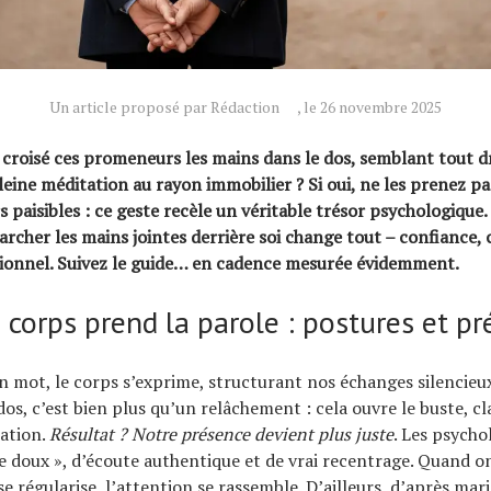
Un article proposé par Rédaction
, le 26 novembre 2025
 croisé ces promeneurs les mains dans le dos, semblant tout dr
eine méditation au rayon immobilier ? Si oui, ne les prenez p
 paisibles : ce geste recèle un véritable trésor psychologique.
marcher les mains jointes derrière soi change tout – confiance, 
ionnel. Suivez le guide… en cadence mesurée évidemment.
 corps prend la parole : postures et p
mot, le corps s’exprime, structurant nos échanges silencieux
os, c’est bien plus qu’un relâchement : cela ouvre le buste, cla
tation.
Résultat ? Notre présence devient plus juste
. Les psycho
e doux », d’écoute authentique et de vrai recentrage. Quand on
 se régularise, l’attention se rassemble. D’ailleurs, d’après mari