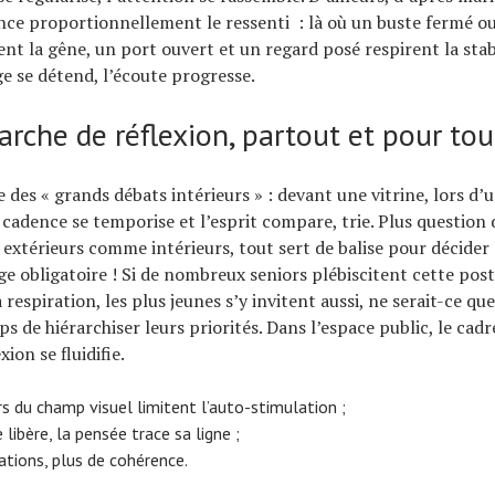
nce proportionnellement le ressenti : là où un buste fermé o
nt la gêne, un port ouvert et un regard posé respirent la stabi
ge se détend, l’écoute progresse.
rche de réflexion, partout et pour tou
 des « grands débats intérieurs » : devant une vitrine, lors d’
cadence se temporise et l’esprit compare, trie. Plus question 
: extérieurs comme intérieurs, tout sert de balise pour décide
âge obligatoire ! Si de nombreux seniors plébiscitent cette pos
la respiration, les plus jeunes s’y invitent aussi, ne serait-ce q
s de hiérarchiser leurs priorités. Dans l’espace public, le cadr
xion se fluidifie.
s du champ visuel limitent l’auto-stimulation ;
 libère, la pensée trace sa ligne ;
ations, plus de cohérence.