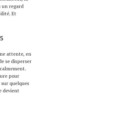
u un regard
lité. Et
s
une attente, en
de se disperser
r calmement.
ture pour
ue sur quelques
e devient