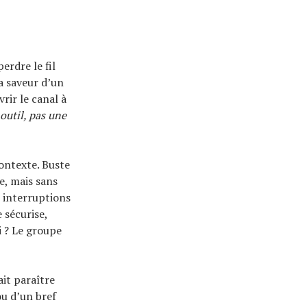
erdre le fil
la saveur d’un
rir le canal à
outil, pas une
contexte. Buste
e, mais sans
es interruptions
e sécurise,
i ? Le groupe
ait paraître
u d’un bref