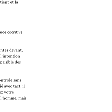
tient et la
rge cognitive,
intes devant,
 l’intention
 paisible des
ontrôle sans
é avec tact, il
ez votre
r l’homme, mais