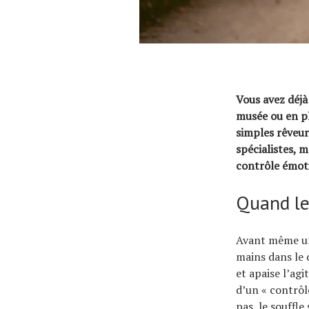
Vous avez déjà
musée ou en pl
simples rêveurs
spécialistes, 
contrôle émot
Quand le
Avant même un 
mains dans le d
et apaise l’agi
d’un « contrôl
pas, le souffle