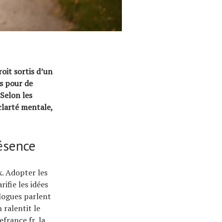
oit sortis d’un
as pour de
 Selon les
clarté mentale,
résence
. Adopter les
rifie les idées
logues parlent
 ralentit le
efrance.fr, la