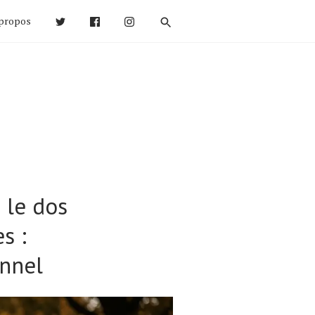
propos
 le dos
s :
onnel