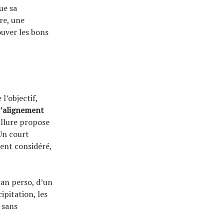
ue sa
re, une
ouver les bons
l’objectif,
l’alignement
 allure propose
 Un court
 sent considéré,
lan perso, d’un
ipitation, les
 sans