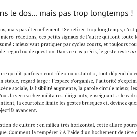
ns le dos… mais pas trop longtemps !
ns, mais pas éternellement ! Se retirer trop longtemps, c’est p
 micro-réactions, ces petits signaux de l’autre qui font toute 
sumé : mieux vaut pratiquer par cycles courts, et toujours rouv
de regard ou de question. Dans ce cas précis, le geste reste
un 
ure qui dit parfois « contrôle » ou « statut », tout dépend du 
 stable, regard large : l’espace s’organise, l’autorité s’exprim
scène sociale, la lisibilité augmente, la parole circule mieux, l
Vous la verrez chez militaires, dirigeants, enseignants : le cadr
ntient, la courtoisie limite les gestes brusques et, devinez quo
bjectifs avancent.
tion de culture : en milieu très horizontal, cette allure pourr
que. Comment la tempérer ? À l’aide d’un hochement de tête o