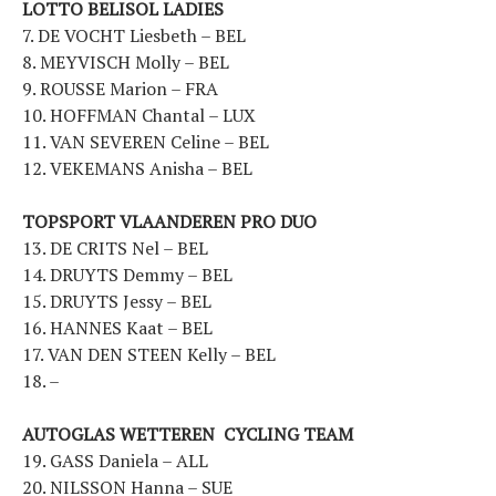
LOTTO BELISOL LADIES
7. DE VOCHT Liesbeth – BEL
8. MEYVISCH Molly – BEL
Actualités
9. ROUSSE Marion – FRA
Technologies
10. HOFFMAN Chantal – LUX
Tests de produits
11. VAN SEVEREN Celine – BEL
Conseils
Tendances
12. VEKEMANS Anisha – BEL
Tous nos articles
À propos
TOPSPORT VLAANDEREN PRO DUO
13. DE CRITS Nel – BEL
14. DRUYTS Demmy – BEL
15. DRUYTS Jessy – BEL
16. HANNES Kaat – BEL
17. VAN DEN STEEN Kelly – BEL
18. –
AUTOGLAS WETTEREN CYCLING TEAM
19. GASS Daniela – ALL
20. NILSSON Hanna – SUE