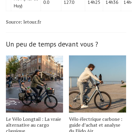
0.0
127.0
14h25
14h36
14h
Huy)
Source: letour.fr
Un peu de temps devant vous ?
Le Vélo Longtail : La vraie
Vélo électrique carbone :
alternative au cargo
guide d’achat et analyse
classique
du Fiido Air