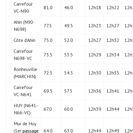
Carrefour
81.0
46.0
12h18
12h22
12h
VC-N90
Ahin (N90-
77.5
49.5
12h23
12h27
12h
N698)
Côte d’Ahin
75.0
52.0
12h27
12h32
12h
Carrefour
73.5
53.5
12h29
12h34
12h
N698-VC
Ronheuville
72.5
54.5
12h30
12h35
12h
(MARCHIN)
Carrefour
69.5
57.5
12h36
12h41
12h
VC-N641
HUY (N641-
67.0
60.0
12h39
12h44
12h
N66-VC)
Mur de Huy
(1er
passage
64.0
63.0
12h44
12h49
12h