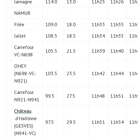
Jamagne
114.0
13.0
11h25
11h26
11h
NAMUR
Filée
109.0
18.0
11h33
11h35
11h
Jallet
108.5
18.5
11h34
11h35
11h
Carrefour
105.5
21.5
11h39
11h40
11h
VC-N698
OHEY
(N698-VC-
103.5
23.5
11h42
11h44
11h
N921)
Carrefour
99.5
27.5
11h48
11h51
11h
N921-N941
Château
d’Haltinne
97.5
29.5
11h51
11h54
11h
(GESVES)
(N941-VC)