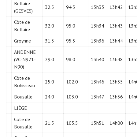
Bellaire
32.5
94.5
13h33
13h42
13h
(GESVES)
Côte de
32.0
95.0
13h34
13h43
13h
Bellaire
Groynne
31.5
95.5
13h36
13h44
13h
ANDENNE
(VC-N921-
29.0
98.0
13h40
13h48
13h
N90)
Côte de
25.0
102.0
13h46
13h55
14h
Bohisseau
Bousalle
24.0
103.0
13h47
13h56
14h
LIÈGE
Côte de
21.5
105.5
13h51
14h00
14h
Bousalle