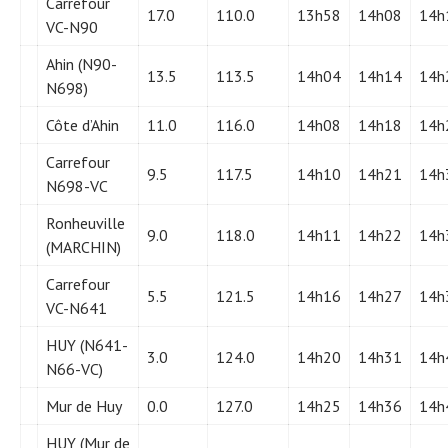
Carrefour
17.0
110.0
13h58
14h08
14h
VC-N90
Ahin (N90-
13.5
113.5
14h04
14h14
14h
N698)
Côte d’Ahin
11.0
116.0
14h08
14h18
14h
Carrefour
9.5
117.5
14h10
14h21
14h
N698-VC
Ronheuville
9.0
118.0
14h11
14h22
14h
(MARCHIN)
Carrefour
5.5
121.5
14h16
14h27
14h
VC-N641
HUY (N641-
3.0
124.0
14h20
14h31
14h
N66-VC)
Mur de Huy
0.0
127.0
14h25
14h36
14h
HUY (Mur de