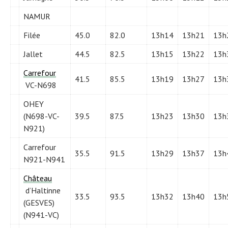
NAMUR
Filée
45.0
82.0
13h14
13h21
13h
Jallet
44.5
82.5
13h15
13h22
13h
Carrefour
41.5
85.5
13h19
13h27
13h
VC-N698
OHEY
(N698-VC-
39.5
87.5
13h23
13h30
13h
N921)
Carrefour
35.5
91.5
13h29
13h37
13h
N921-N941
Château
d’Haltinne
33.5
93.5
13h32
13h40
13h
(GESVES)
(N941-VC)