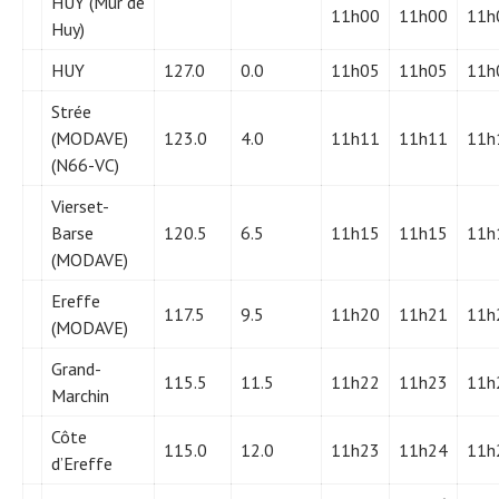
HUY (Mur de
11h00
11h00
11h
Huy)
HUY
127.0
0.0
11h05
11h05
11h
Strée
(MODAVE)
123.0
4.0
11h11
11h11
11h
(N66-VC)
Vierset-
Barse
120.5
6.5
11h15
11h15
11h
(MODAVE)
Ereffe
117.5
9.5
11h20
11h21
11h
(MODAVE)
Grand-
115.5
11.5
11h22
11h23
11h
Marchin
Côte
115.0
12.0
11h23
11h24
11h
d’Ereffe