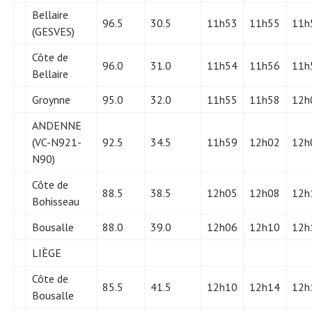
Bellaire
96.5
30.5
11h53
11h55
11h
(GESVES)
Côte de
96.0
31.0
11h54
11h56
11h
Bellaire
Groynne
95.0
32.0
11h55
11h58
12h
ANDENNE
(VC-N921-
92.5
34.5
11h59
12h02
12h
N90)
Côte de
88.5
38.5
12h05
12h08
12h
Bohisseau
Bousalle
88.0
39.0
12h06
12h10
12h
LIÈGE
Côte de
85.5
41.5
12h10
12h14
12h
Bousalle