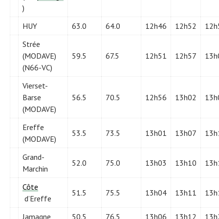
)
HUY
63.0
64.0
12h46
12h52
12h
Strée
(MODAVE)
59.5
67.5
12h51
12h57
13h
(N66-VC)
Vierset-
Barse
56.5
70.5
12h56
13h02
13h
(MODAVE)
Ereffe
53.5
73.5
13h01
13h07
13h
(MODAVE)
Grand-
52.0
75.0
13h03
13h10
13h
Marchin
Côte
51.5
75.5
13h04
13h11
13h
d’Ereffe
Jamagne
50.5
76.5
13h06
13h12
13h