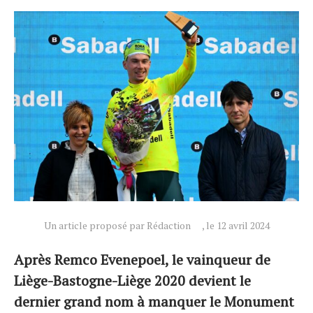
Actualités
Technologies
Tests de produits
Conseils
Tendances
Un article proposé par Rédaction
, le 12 avril 2024
Tous nos articles
À propos
Après Remco Evenepoel, le vainqueur de
Liège-Bastogne-Liège 2020 devient le
dernier grand nom à manquer le Monument