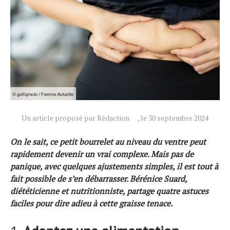
Actualités
Un article proposé par Rédaction
, le 30 septembre 2024
Technologies
Tests de produits
On le sait, ce petit bourrelet au niveau du ventre peut
rapidement devenir un vrai complexe. Mais pas de
Conseils
panique, avec quelques ajustements simples, il est tout à
Tendances
fait possible de s’en débarrasser. Bérénice Suard,
Tous nos articles
diététicienne et nutritionniste, partage quatre astuces
À propos
faciles pour dire adieu à cette graisse tenace.