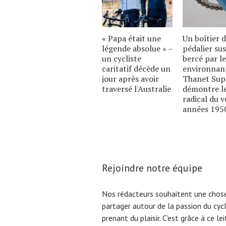
« Papa était une
Un boîtier 
légende absolue » –
pédalier su
un cycliste
bercé par l
caritatif décède un
environnant
jour après avoir
Thanet Sup
traversé l'Australie
démontre le
radical du v
années 195
Rejoindre notre équipe
Nos rédacteurs souhaitent une chose
partager autour de la passion du cyc
prenant du plaisir. C'est grâce à ce l