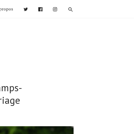
propos
amps-
riage