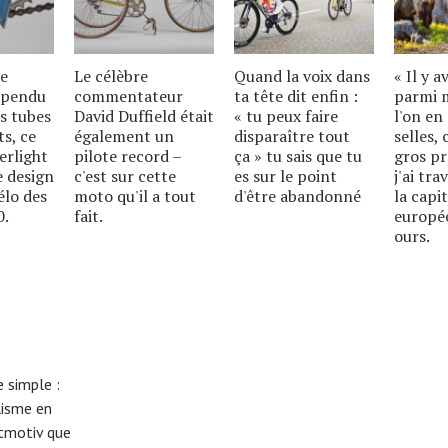
de
Le célèbre
Quand la voix dans
« Il y a
spendu
commentateur
ta tête dit enfin :
parmi m
es tubes
David Duffield était
« tu peux faire
l'on en 
s, ce
également un
disparaître tout
selles, 
erlight
pilote record –
ça » tu sais que tu
gros pr
 design
c'est sur cette
es sur le point
j'ai tra
élo des
moto qu'il a tout
d'être abandonné
la capi
0.
fait.
europé
ours.
 simple :
lisme en
eitmotiv que