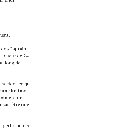
rugit.
 de «Captain
e joueur de 24
au long de
ème dans ce qui
é une finition
otamment un
ensait être une
 sa performance