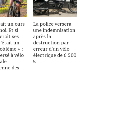
vait un ours
La police versera
oi. Et si
une indemnisation
croit ses
après la
c'était un
destruction par
oblème » :
erreur d'un vélo
versé à vélo
électrique de 6 500
tale
£
enne des