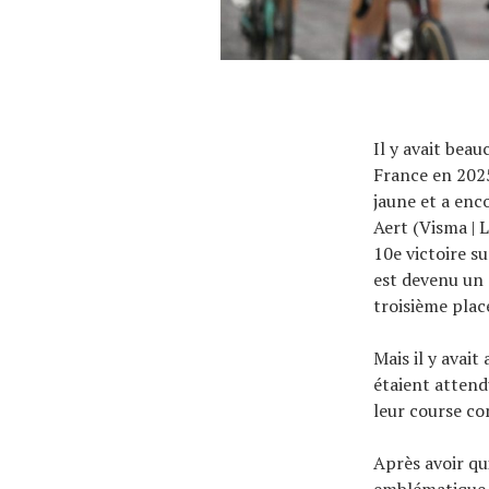
Il y avait beau
France en 2025
jaune et a enc
Aert (Visma | 
10e victoire s
est devenu un 
troisième plac
Mais il y avai
étaient attend
leur course co
Après avoir qu
emblématique d