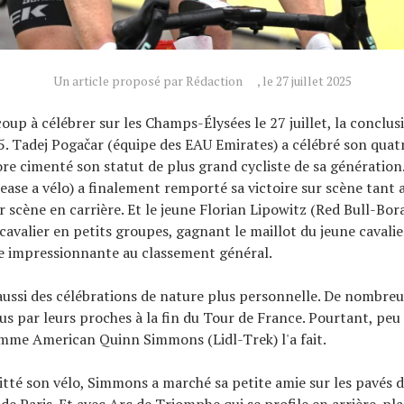
Un article proposé par Rédaction
, le 27 juillet 2025
coup à célébrer sur les Champs-Élysées le 27 juillet, la conclu
. Tadej Pogačar (équipe des EAU Emirates) a célébré son quat
ore cimenté son statut de plus grand cycliste de sa génératio
Lease a vélo) a finalement remporté sa victoire sur scène tant 
ur scène en carrière. Et le jeune Florian Lipowitz (Red Bull-B
cavalier en petits groupes, gagnant le maillot du jeune cavalie
e impressionnante au classement général.
t aussi des célébrations de nature plus personnelle. De nombre
us par leurs proches à la fin du Tour de France. Pourtant, pe
mme American Quinn Simmons (Lidl-Trek) l'a fait.
itté son vélo, Simmons a marché sa petite amie sur les pavés 
e Paris. Et avec Arc de Triomphe qui se profile en arrière-plan,