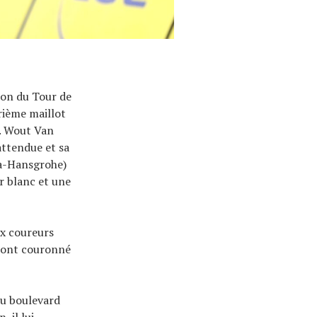
sion du Tour de
rième maillot
n. Wout Van
attendue et sa
ora-Hansgrohe)
r blanc et une
ux coureurs
u ont couronné
du boulevard
 il lui