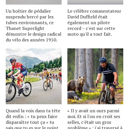
Un boîtier de pédalier
Le célèbre commentateur
suspendu bercé par les
David Duffield était
tubes environnants, ce
également un pilote
Thanet Superlight
record – c'est sur cette
démontre le design radical
moto qu'il a tout fait.
du vélo des années 1950.
Quand la voix dans ta tête
« Il y avait un ours parmi
dit enfin : « tu peux faire
moi. Et si l'on en croit ses
disparaître tout ça » tu
selles, c'était un gros
sais que tu es sur le point
problème » : j'ai traversé à