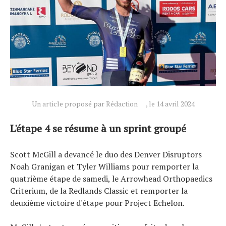
Actualités
Un article proposé par Rédaction
, le 14 avril 2024
Technologies
Tests de produits
L'étape 4 se résume à un sprint groupé
Conseils
Tendances
Scott McGill a devancé le duo des Denver Disruptors
Noah Granigan et Tyler Williams pour remporter la
Tous nos articles
quatrième étape de samedi, le Arrowhead Orthopaedics
À propos
Criterium, de la Redlands Classic et remporter la
deuxième victoire d'étape pour Project Echelon.