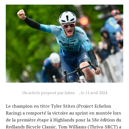
Actualités
Technologies
Tests de produits
Conseils
Tendances
Tous nos articles
À propos
Un article proposé par Julien
, le 11 avril 2024
Le champion en titre Tyler Stites (Project Echelon
Racing) a remporté la victoire au sprint en montée lors
de la première étape à Highlands pour la 38e édition du
Redlands Bicycle Classic. Tom Williams (Thriva-SRCT) a