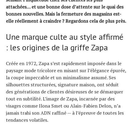
Actualités
attachées… et une bonne dose d’attente sur le quai des
bonnes nouvelles. Mais la fermeture des magasins est-
Technologies
elle réellement à craindre ? Regardons cela de plus près.
Tests de produits
Conseils
Une marque culte au style affirmé
Tendances
: les origines de la griffe Zapa
Tous nos articles
À propos
Créée en 1972, Zapa s’est rapidement imposée dans le
paysage mode tricolore en misant sur l’élégance épurée,
la coupe impeccable et un minimalisme assumé. Ses
silhouettes structurées, signature maison, ont séduit
des générations de clientes désireuses de se démarquer
tout en subtilité. L’image de Zapa, incarnée par des
visages comme Ilona Smet ou Alain-Fabien Delon, n’a
jamais trahi son ADN raffiné — à l’épreuve de toutes les
tendances volatiles.