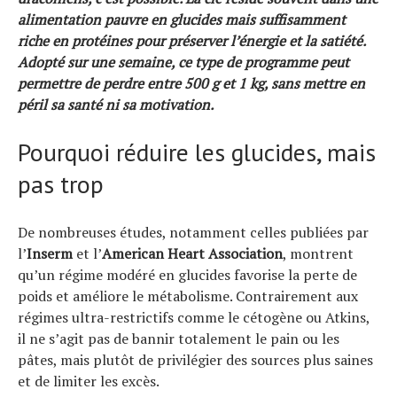
alimentation pauvre en glucides mais suffisamment
riche en protéines pour préserver l’énergie et la satiété.
Adopté sur une semaine, ce type de programme peut
permettre de perdre entre 500 g et 1 kg, sans mettre en
péril sa santé ni sa motivation.
Pourquoi réduire les glucides, mais
pas trop
Actualités
Technologies
De nombreuses études, notamment celles publiées par
Tests de produits
l’
Inserm
et l’
American Heart Association
, montrent
Conseils
qu’un régime modéré en glucides favorise la perte de
Tendances
poids et améliore le métabolisme. Contrairement aux
Tous nos articles
régimes ultra-restrictifs comme le cétogène ou Atkins,
À propos
il ne s’agit pas de bannir totalement le pain ou les
pâtes, mais plutôt de privilégier des sources plus saines
et de limiter les excès.