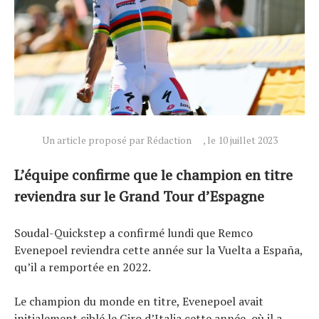
Un article proposé par Rédaction
, le 10 juillet 2023
L’équipe confirme que le champion en titre
Actualités
reviendra sur le Grand Tour d’Espagne
Technologies
Tests de produits
Soudal-Quickstep a confirmé lundi que Remco
Conseils
Evenepoel reviendra cette année sur la Vuelta a España,
qu’il a remportée en 2022.
Tendances
Tous nos articles
Le champion du monde en titre, Evenepoel avait
À propos
initialement ciblé le Giro d’Italia cette année, où il a