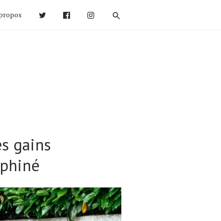
propos
s gains
uphiné