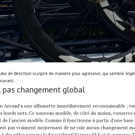
tube de direction sculpté de manière plus agressive, qui semble lég
ravant.
n, pas changement global
n Aeroad a une silhouette immédiatement reconnaissable ; tou
les bords nets. Ce nouveau modèle, de côté du moins, conserve
N de l'ancien modèle. Comme il fonctionne à partir d'une base 
n'est pas vraiment surprenant de ne voir aucun changement ma
à des vélos comme le Specialized Tarmac SL8 et le nouveau Tr