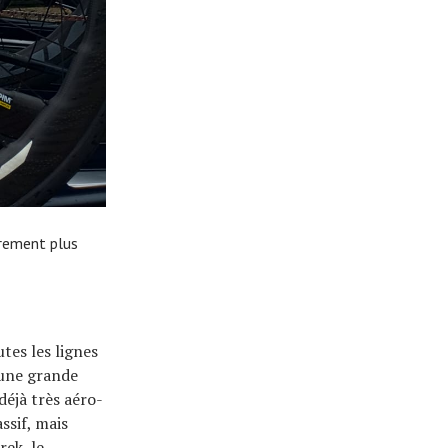
èrement plus
tes les lignes
 une grande
déjà très aéro-
ssif, mais
ek, le