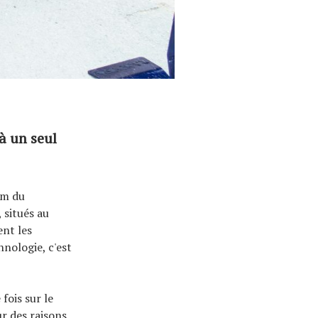
à un seul
um du
 situés au
ent les
nologie, c'est
fois sur le
r des raisons