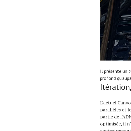
Il présente un 
profond qu'aupa
Itératio
L'actuel Canyo
parallèles et 
partie de l'AD
optimisée, il 
contrairement 