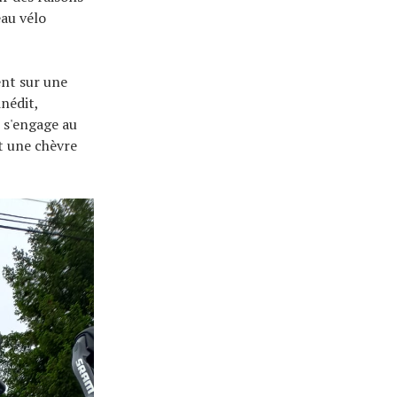
eau vélo
ent sur une
nédit,
s'engage au
t une chèvre