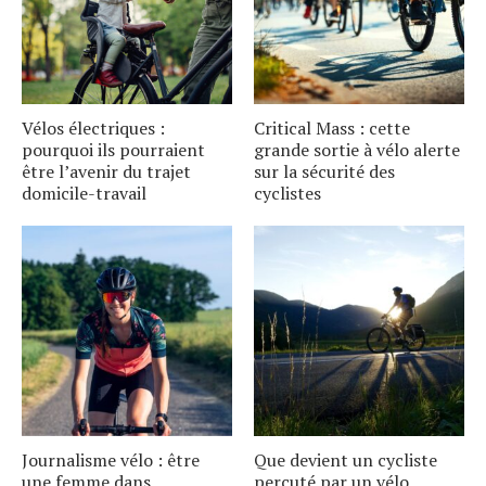
Vélos électriques :
Critical Mass : cette
pourquoi ils pourraient
grande sortie à vélo alerte
être l’avenir du trajet
sur la sécurité des
domicile-travail
cyclistes
Journalisme vélo : être
Que devient un cycliste
une femme dans
percuté par un vélo