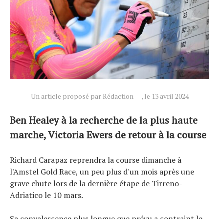
Un article proposé par Rédaction
, le 13 avril 2024
Ben Healey à la recherche de la plus haute
marche, Victoria Ewers de retour à la course
Richard Carapaz reprendra la course dimanche à
Actualités
l'Amstel Gold Race, un peu plus d'un mois après une
Technologies
grave chute lors de la dernière étape de Tirreno-
Tests de produits
Adriatico le 10 mars.
Conseils
Sa convalescence plus longue que prévu a contraint le