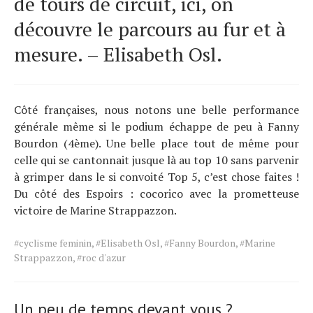
de tours de circuit, ici, on
découvre le parcours au fur et à
mesure. – Elisabeth Osl.
Côté françaises, nous notons une belle performance
générale même si le podium échappe de peu à Fanny
Bourdon (4ème). Une belle place tout de même pour
celle qui se cantonnait jusque là au top 10 sans parvenir
à grimper dans le si convoité Top 5, c’est chose faites !
Du côté des Espoirs : cocorico avec la prometteuse
victoire de Marine Strappazzon.
Tags
#cyclisme feminin
,
#Elisabeth Osl
,
#Fanny Bourdon
,
#Marine
for
Strappazzon
,
#roc d'azur
the
article.
Un peu de temps devant vous ?