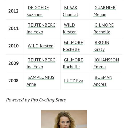
DE GOEDE
BLAAK
GUARNIER
2012
Suzanne
Chantal
Megan
TEUTENBERG
WILD
GILMORE
2011
Ina Yoko
Kirsten
Rochelle
GILMORE
BROUN
2010
WILD Kirsten
Actualités
Rochelle
Kirsty
Technologies
Tests de produits
TEUTENBERG
GILMORE
JOHANSSON
Conseils
2009
Ina Yoko
Rochelle
Emma
Tendances
Tous nos articles
SAMPLONIUS
BOSMAN
À propos
2008
LUTZ Eva
Anne
Andrea
Powered by Pro Cycling Stats