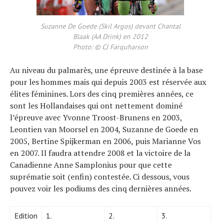
Suzanne De Goede (Skil Argos) devant Chantal
Blaak (AA Drink) en 2012
Photo: © CJ Farquharson
Au niveau du palmarès, une épreuve destinée à la base
pour les hommes mais qui depuis 2003 est réservée aux
élites féminines. Lors des cinq premières années, ce
sont les Hollandaises qui ont nettement dominé
l’épreuve avec Yvonne Troost-Brunens en 2003,
Leontien van Moorsel en 2004, Suzanne de Goede en
2005, Bertine Spijkerman en 2006, puis Marianne Vos
en 2007. Il faudra attendre 2008 et la victoire de la
Canadienne Anne Samplonius pour que cette
suprématie soit (enfin) contestée. Ci dessous, vous
pouvez voir les podiums des cinq dernières années.
Edition
1.
2.
3.