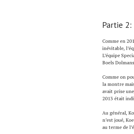
Partie 2
Comme en 2013,
inévitable, l’
L’équipe Speci
Boels Dolmans,
Comme on pouva
la montre mais
avait prise une
2013 était indi
Au général, K
n’est joué, Ko
au terme de l’