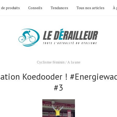
 de produits
Conseils
Tendances
Tous nos articles
À 
Cyclisme féminin
/
A la une
sation Koedooder ! #Energiewac
#3