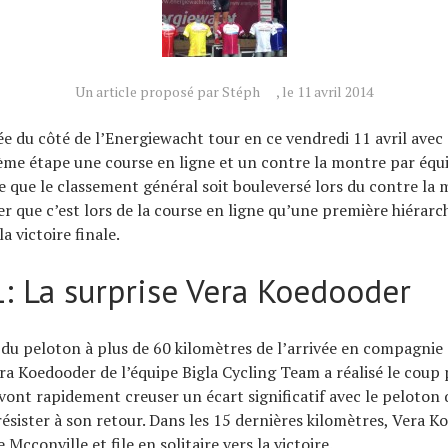
Un article proposé par Stéph
, le 11 avril 2014
e du côté de l’Energiewacht tour en ce vendredi 11 avril av
ième étape une course en ligne et un contre la montre par équi
ce que le classement général soit bouleversé lors du contre la 
r que c’est lors de la course en ligne qu’une première hiérarch
la victoire finale.
1: La surprise Vera Koedooder
 du peloton à plus de 60 kilomètres de l’arrivée en compagnie
ra Koedooder de l’équipe Bigla Cycling Team a réalisé le coup p
vont rapidement creuser un écart significatif avec le peloton q
ésister à son retour. Dans les 15 dernières kilomètres, Vera K
 Mcconville et file en solitaire vers la victoire.