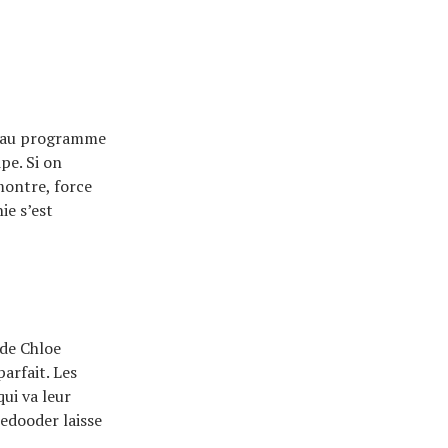
ec au programme
pe. Si on
montre, force
ie s’est
 de Chloe
arfait. Les
ui va leur
oedooder laisse