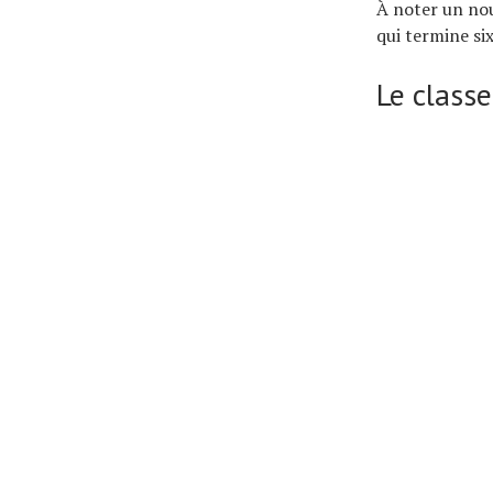
À noter un no
qui termine si
Le class