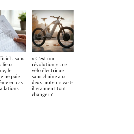
ficiel : sans
« C’est une
s lieux
révolution » : ce
e, le
vélo électrique
re ne paie
sans chaîne aux
ême en cas
deux moteurs va-t-
radations
il vraiment tout
changer ?