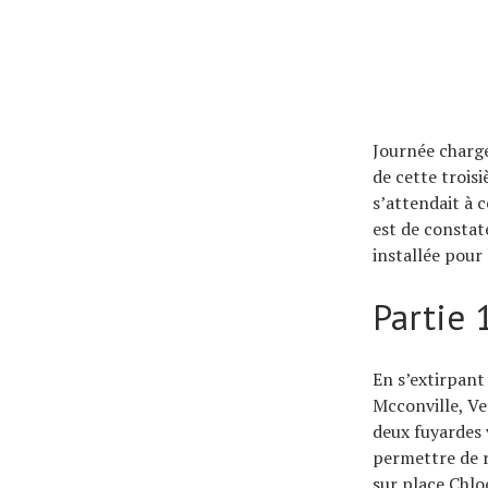
Actualités
Journée chargé
de cette trois
Technologies
s’attendait à 
Tests de produits
est de constate
Conseils
installée pour 
Tendances
Partie 
Tous nos articles
À propos
En s’extirpant
Mcconville, Ve
deux fuyardes 
permettre de r
sur place Chloe