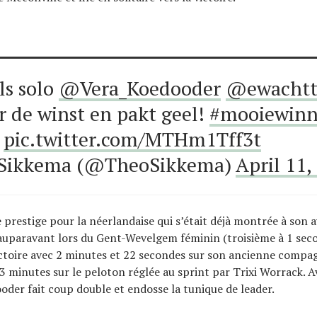
ls solo
@Vera_Koedooder
@ewachtt
r de winst en pakt geel!
#mooiewinn
pic.twitter.com/MTHm1Tff3t
Sikkema (@TheoSikkema)
April 11,
e prestige pour la néerlandaise qui s’était déjà montrée à son 
auparavant lors du Gent-Wevelgem féminin (troisième à 1 sec
ictoire avec 2 minutes et 22 secondes sur son ancienne comp
3 minutes sur le peloton réglée au sprint par Trixi Worrack. A
ooder fait coup double et endosse la tunique de leader.