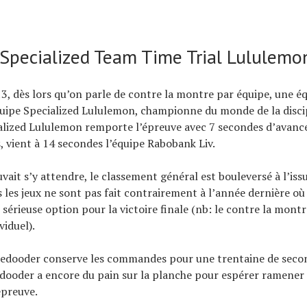
: Specialized Team Time Trial Lululemo
 dès lors qu’on parle de contre la montre par équipe, une é
équipe Specialized Lululemon, championne du monde de la discip
alized Lululemon remporte l’épreuve avec 7 secondes d’avance
 vient à 14 secondes l’équipe Rabobank Liv.
it s’y attendre, le classement général est bouleversé à l’iss
 les jeux ne sont pas fait contrairement à l’année dernière où
 sérieuse option pour la victoire finale (nb: le contre la montr
viduel).
oedooder conserve les commandes pour une trentaine de secon
edooder a encore du pain sur la planche pour espérer ramener
épreuve.