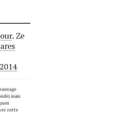
our
. Ze
ares
 2014
avantage
onde) mais
agnon
vec cette