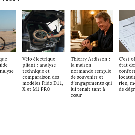
ique
Vélo électrique
Thierry Ardisson :
C’est of
uide
pliant : analyse
la maison
état de
analyse
technique et
normande remplie
conform
comparaison des
de souvenirs et
locatai
modèles Fiido D11,
d’engagements qui
rien, m
X et M1 PRO
lui tenait tant à
de dég
cœur