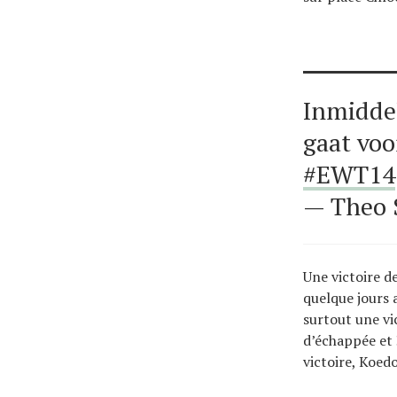
Inmidde
gaat voo
#EWT14
— Theo 
Une victoire d
quelque jours 
surtout une v
d’échappée et 
victoire, Koed