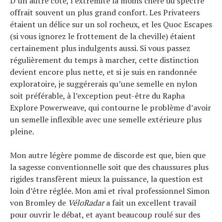
D’un autre côté, l’extrémité la moins chère du spectre
offrait souvent un plus grand confort. Les Privateers
étaient un délice sur un sol rocheux, et les Quoc Escapes
(si vous ignorez le frottement de la cheville) étaient
certainement plus indulgents aussi. Si vous passez
régulièrement du temps à marcher, cette distinction
devient encore plus nette, et si je suis en randonnée
exploratoire, je suggérerais qu’une semelle en nylon
soit préférable, à l’exception peut-être du Rapha
Explore Powerweave, qui contourne le problème d’avoir
un semelle inflexible avec une semelle extérieure plus
pleine.
Mon autre légère pomme de discorde est que, bien que
la sagesse conventionnelle soit que des chaussures plus
Actualités
rigides transfèrent mieux la puissance, la question est
Technologies
loin d’être réglée. Mon ami et rival professionnel Simon
Tests de produits
von Bromley de
VéloRadar
a fait un excellent travail
Conseils
pour ouvrir le débat, et ayant beaucoup roulé sur des
Tendances