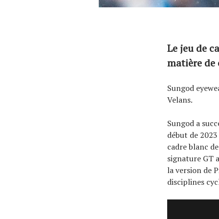
Le jeu de c
matière de 
Sungod eyewear
Velans.
Sungod a succé
début de 2023 e
cadre blanc d
signature GT a
la version de 
disciplines cyc