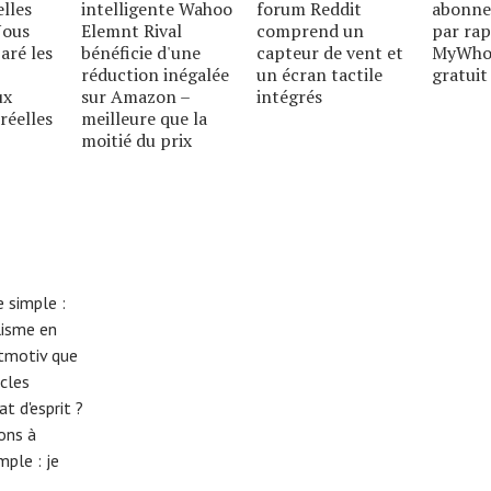
elles
intelligente Wahoo
forum Reddit
abonne
Nous
Elemnt Rival
comprend un
par rap
aré les
bénéficie d'une
capteur de vent et
MyWho
réduction inégalée
un écran tactile
gratuit
ux
sur Amazon –
intégrés
réelles
meilleure que la
moitié du prix
 simple :
lisme en
eitmotiv que
cles
t d'esprit ?
tons à
imple :
je