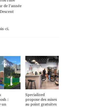
e YouTube
ur de l’année
 Descent
is-ci.
s
Specialized
sh :
propose des mises
e un
au point gratuites