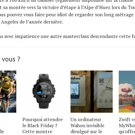
te à 100 km/h du Galibier (également disponible sur la chaîn
t sa montée vers la victoire d’étape à l’Alpe d’Huez lors du To
ous pouvez vous faire peur idiot de regarder son long métrage
s Angeles de l’année dernière.
 avec impatience une autre masterclass descendante cette fo
 vous ?
Pourquoi attendre
Un ordinateur
Zwift v
le Black Friday ?
Wahoo invisible
MyWhoo
de
Cette montre
divulgué sur le
qu'offr