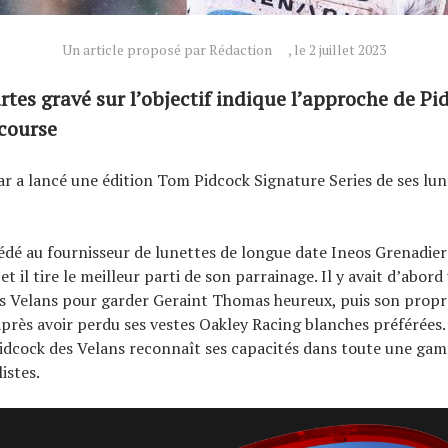
Un article proposé par Rédaction
, le 2 juillet 2023
artes gravé sur l’objectif indique l’approche de Pi
course
 a lancé une édition Tom Pidcock Signature Series de ses lune
dé au fournisseur de lunettes de longue date Ineos Grenadier
t il tire le meilleur parti de son parrainage. Il y avait d’abord
es Velans pour garder Geraint Thomas heureux, puis son prop
près avoir perdu ses vestes Oakley Racing blanches préférées
Pidcock des Velans reconnaît ses capacités dans toute une ga
listes.