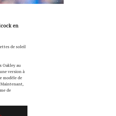
dcock en
ttes de soleil
s Oakley au
 une version à
re modèle de
. Maintenant,
mme de