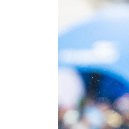
Actualités
Technologies
Tests de produits
Conseils
Tendances
Tous nos articles
À propos