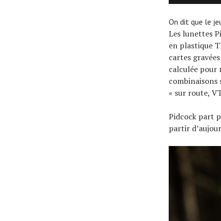
On dit que le j
Les lunettes P
en plastique T
cartes gravées 
calculée pour 
combinaisons s
« sur route, V
Pidcock part p
partir d’aujour