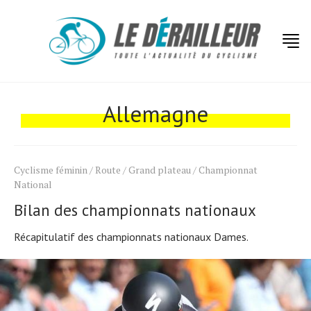
Actualités
Allemagne
Technologies
Tests de produits
Conseils
Cyclisme féminin
/
Route
/
Grand plateau
/
Championnat
National
Tendances
Bilan des championnats nationaux
Tous nos articles
Récapitulatif des championnats nationaux Dames.
À propos