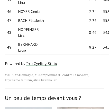
Lina
46
HOYER Xenia
7:24
35.
47
BACH Elisabeth
7:26
35.
HOPFINGER
48
8:46
34.
Lisa
BERNHARD
49
9:27
34.
Lydia
Powered by
Pro Cycling Stats
Tags
#2013
,
#Allemagne
,
#Championnat du contre la montre
,
for
#cyclisme feminin
,
#lisa brennauer
the
article.
Un peu de temps devant vous ?