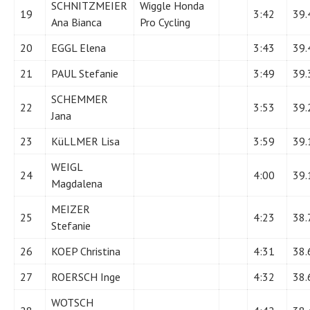
SCHNITZMEIER
Wiggle Honda
19
3:42
39.
Ana Bianca
Pro Cycling
20
EGGL Elena
3:43
39.
21
PAUL Stefanie
3:49
39.
SCHEMMER
22
3:53
39.
Jana
23
KüLLMER Lisa
3:59
39.
WEIGL
24
4:00
39.
Magdalena
MEIZER
25
4:23
38.
Stefanie
26
KOEP Christina
4:31
38.
27
ROERSCH Inge
4:32
38.
WOTSCH