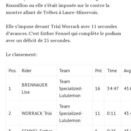
Roussillon ou elle s’était imposée sur le contre la
montre allant de Trèbes à Laure-Minervois.
Actualités
Technologies
Elle s’impose devant Trixi Worrack avec 11 secondes
Tests de produits
d’avances. C’est Esther Fennel qui complète le podium
Conseils
avec un déficit de 25 secondes.
Tendances
Le classement:
Tous nos articles
À propos
Pos.
Rider
Team
Pnt
Time
Avg
Team
BRENNAUER
1
Specialized-
16
34:47
43.
Lisa
Lululemon
Team
2
WORRACK Trixi
Specialized-
11
0:11
43.
Lululemon