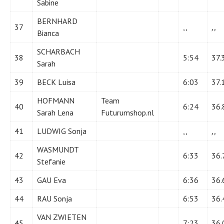
Sabine
BERNHARD
37
,,
,,
Bianca
SCHARBACH
38
5:54
37.
Sarah
39
BECK Luisa
6:03
37.
HOFMANN
Team
40
6:24
36.
Sarah Lena
Futurumshop.nl
41
LUDWIG Sonja
,,
,,
WASMUNDT
42
6:33
36.
Stefanie
43
GAU Eva
6:36
36.
44
RAU Sonja
6:53
36.
VAN ZWIETEN
45
7:23
36.