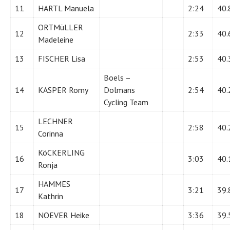
11
HARTL Manuela
2:24
40.
ORTMüLLER
12
2:33
40.
Madeleine
13
FISCHER Lisa
2:53
40.
Boels –
14
KASPER Romy
Dolmans
2:54
40.
Cycling Team
LECHNER
15
2:58
40.
Corinna
KöCKERLING
16
3:03
40.
Ronja
HAMMES
17
3:21
39.
Kathrin
18
NOEVER Heike
3:36
39.