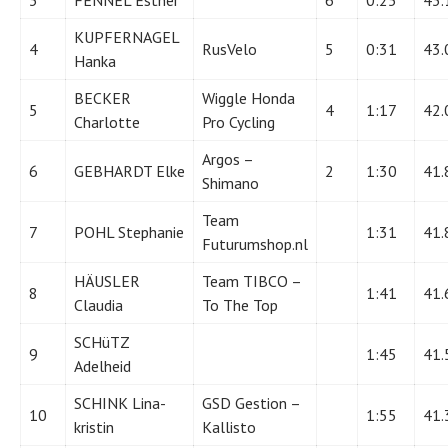
3
FENNEL Esther
6
0:25
43.
KUPFERNAGEL
4
RusVelo
5
0:31
43.
Hanka
BECKER
Wiggle Honda
5
4
1:17
42.
Charlotte
Pro Cycling
Argos –
6
GEBHARDT Elke
2
1:30
41.
Shimano
Team
7
POHL Stephanie
1:31
41.
Futurumshop.nl
HÄUSLER
Team TIBCO –
8
1:41
41.
Claudia
To The Top
SCHüTZ
9
1:45
41.
Adelheid
SCHINK Lina-
GSD Gestion –
10
1:55
41.
kristin
Kallisto