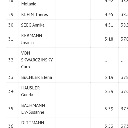
28
4:42
38.
Melanie
29
KLEIN Theres
4:45
38.
30
SEEG Annika
4:51
38.
REBMANN
31
5:18
37.
Jasmin
VON
32
SKWARCZINSKY
,,
,,
Caro
33
BüCHLER Elena
5:19
37.
HÄUSLER
34
5:29
37.
Gunda
BACHMANN
35
5:39
37.
Liv-Susanne
DITTMANN
36
5:53
37.