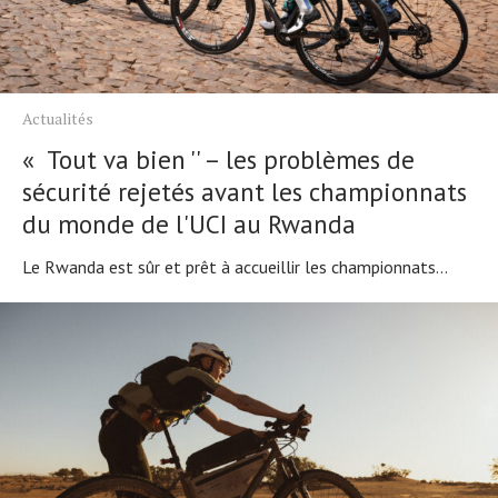
Actualités
Technologies
Tests de produits
Conseils
Actualités
Tendances
« Tout va bien '' – les problèmes de
Tous nos articles
sécurité rejetés avant les championnats
du monde de l'UCI au Rwanda
À propos
Le Rwanda est sûr et prêt à accueillir les championnats...