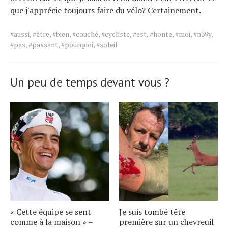
que j'apprécie toujours faire du vélo? Certainement.
Tags
#aussi
,
#être
,
#bien
,
#couché
,
#cycliste
,
#est
,
#honte
,
#moi
,
#n39y
,
for
#pas
,
#passant
,
#pourquoi
,
#soleil
the
article.
Un peu de temps devant vous ?
« Cette équipe se sent
Je suis tombé tête
comme à la maison » –
première sur un chevreuil