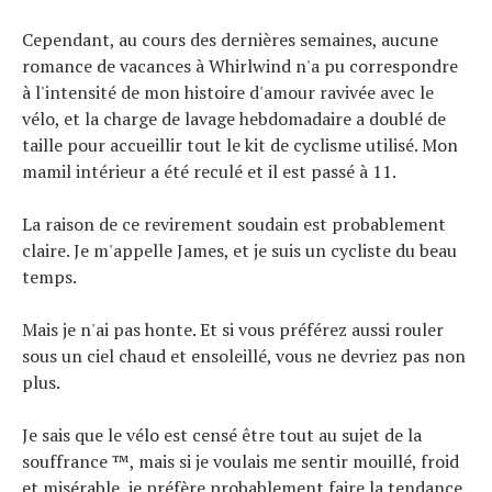
Conseils
Cependant, au cours des dernières semaines, aucune
Tendances
romance de vacances à Whirlwind n'a pu correspondre
Tous nos articles
à l'intensité de mon histoire d'amour ravivée avec le
À propos
vélo, et la charge de lavage hebdomadaire a doublé de
taille pour accueillir tout le kit de cyclisme utilisé. Mon
mamil intérieur a été reculé et il est passé à 11.
La raison de ce revirement soudain est probablement
claire. Je m'appelle James, et je suis un cycliste du beau
temps.
Mais je n'ai pas honte. Et si vous préférez aussi rouler
sous un ciel chaud et ensoleillé, vous ne devriez pas non
plus.
Je sais que le vélo est censé être tout au sujet de la
souffrance ™, mais si je voulais me sentir mouillé, froid
et misérable, je préfère probablement faire la tendance