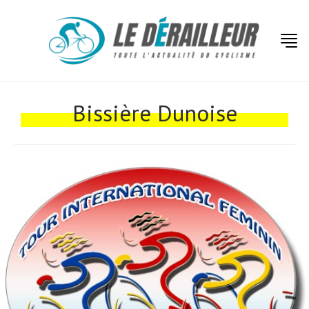
Actualités
Bissière Dunoise
Technologies
Tests de produits
Conseils
Tendances
Tous nos articles
À propos