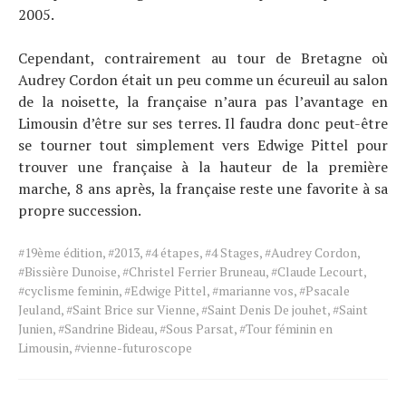
2005.
Cependant, contrairement au tour de Bretagne où
Audrey Cordon était un peu comme un écureuil au salon
de la noisette, la française n’aura pas l’avantage en
Limousin d’être sur ses terres. Il faudra donc peut-être
se tourner tout simplement vers Edwige Pittel pour
trouver une française à la hauteur de la première
marche, 8 ans après, la française reste une favorite à sa
propre succession.
Tags
#19ème édition
,
#2013
,
#4 étapes
,
#4 Stages
,
#Audrey Cordon
,
for
#Bissière Dunoise
,
#Christel Ferrier Bruneau
,
#Claude Lecourt
,
the
#cyclisme feminin
,
#Edwige Pittel
,
#marianne vos
,
#Psacale
article.
Jeuland
,
#Saint Brice sur Vienne
,
#Saint Denis De jouhet
,
#Saint
Junien
,
#Sandrine Bideau
,
#Sous Parsat
,
#Tour féminin en
Limousin
,
#vienne-futuroscope