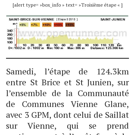
[alert type= »box_info » text= »Troisième étape « ]
Samedi, l’étape de 124.3km
entre St Brice et St Junien, sur
l’ensemble de la Communauté
de Communes Vienne Glane,
Actualités
avec 3 GPM, dont celui de Saillat
Technologies
Tests de produits
sur Vienne, qui se prend
Conseils
Tendances