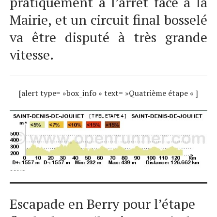
pratiquement à l’arrêt face à la
Tous nos articles
À propos
Mairie, et un circuit final bosselé
va être disputé à très grande
vitesse.
[alert type= »box_info » text= »Quatrième étape « ]
Escapade en Berry pour l’étape