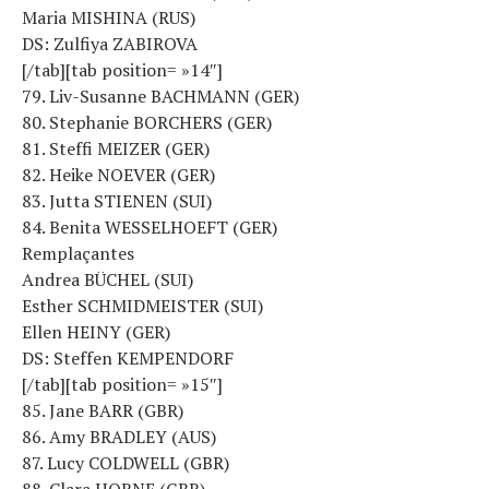
Maria MISHINA (RUS)
DS: Zulfiya ZABIROVA
[/tab][tab position= »14″]
79. Liv-Susanne BACHMANN (GER)
80. Stephanie BORCHERS (GER)
81. Steffi MEIZER (GER)
82. Heike NOEVER (GER)
83. Jutta STIENEN (SUI)
84. Benita WESSELHOEFT (GER)
Remplaçantes
Andrea BÜCHEL (SUI)
Esther SCHMIDMEISTER (SUI)
Ellen HEINY (GER)
DS: Steffen KEMPENDORF
[/tab][tab position= »15″]
85. Jane BARR (GBR)
86. Amy BRADLEY (AUS)
87. Lucy COLDWELL (GBR)
88. Clara HORNE (GBR)