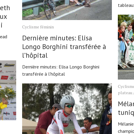
tableau
beth
aux
i
Cyclisme féminin
tead
Dernière minutes: Elisa
Longo Borghini transférée à
l’hôpital
Dernière minutes: Elisa Longo Borghini
transférée à l'hôpital
Cyclisme
plateau
Mélan
tuni
Mélanie
champio