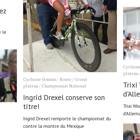
ez
 le
Cyclisme
plateau
Cyclisme féminin
/
Route
/
Grand
Trixi
plateau
/
Championnat National
d’Al
Ingrid Drexel conserve son
titre!
Trixi W
d'Allem
Ingrid Drexel remporte le championnat du
contre la montre du Mexique