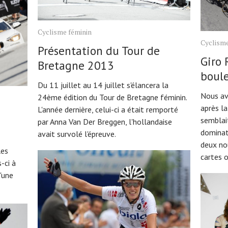
Cyclisme féminin
Cyclisme
Présentation du Tour de
Giro 
Bretagne 2013
boul
Du 11 juillet au 14 juillet s'élancera la
Nous av
24ème édition du Tour de Bretagne féminin.
après l
L'année dernière, celui-ci a était remporté
semblai
par Anna Van Der Breggen, l'hollandaise
dominat
avait survolé l'épreuve.
deux no
les
cartes o
-ci à
'une