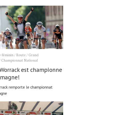
 féminin
/
Route
/
Grand
/
Championnat National
 Worrack est championne
lemagne!
orrack remporte le championnat
agne