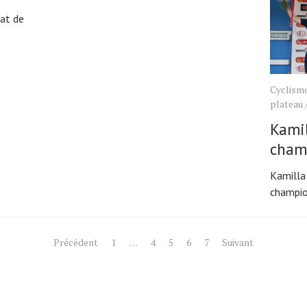
at de
Cyclisme
plateau
Kamil
cham
Kamilla 
champio
Précédent
1
…
4
5
6
7
Suivant