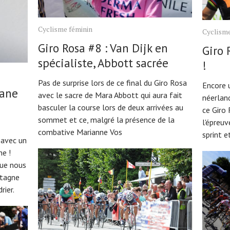
Cyclisme féminin
Cyclisme
Giro Rosa #8 : Van Dijk en
Giro 
spécialiste, Abbott sacrée
!
Pas de surprise lors de ce final du Giro Rosa
Encore u
xane
avec le sacre de Mara Abbott qui aura fait
néerlan
basculer la course lors de deux arrivées au
ce Giro 
sommet et ce, malgré la présence de la
l'épreu
combative Marianne Vos
sprint e
 avec un
ne !
que nous
etagne
rier.