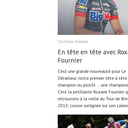
Actualités
Cyclisme féminin
Technologies
En tête en tête avec Ro
Tests de produits
Fournier
Conseils
C'est une grande nouveauté pour Le
Tendances
Dérailleur, notre premier tête à tête
Tous nos articles
champion ou plutôt ... une champion
C'est la pétillante Roxane Fournier 
À propos
retrouvons à la veille du Tour de Br
2013, course surlignée sur son calend