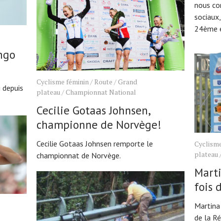
nous co
sociaux,
24ème éd
ongo
Cyclisme féminin
/
Route
/
Grand
 depuis
plateau
/
Championnat National
Cecilie Gotaas Johnsen,
championne de Norvège!
Cecilie Gotaas Johnsen remporte le
Cyclisme
plateau
championnat de Norvège.
Marti
fois 
Martina
de la R