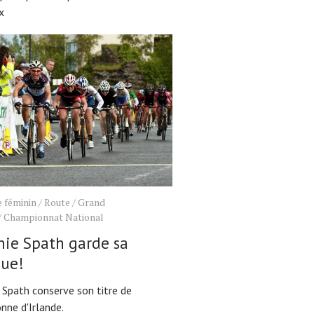
x
 féminin
/
Route
/
Grand
/
Championnat National
ie Spath garde sa
que!
 Spath conserve son titre de
nne d'Irlande.