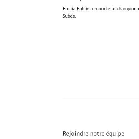
Emilia Fahlin remporte le championn
Suède.
Pagination
des
publications
Rejoindre notre équipe