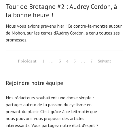
Tour de Bretagne #2 : Audrey Cordon, à
la bonne heure !
Nous vous avions prévenu hier ! Ce contre-la-montre autour
de Mohon, sur les terres d'Audrey Cordon, a tenu toutes ses
promesses.
Pagination
Précédent
1
…
3
4
5
…
7
Suivant
des
publications
Rejoindre notre équipe
Nos rédacteurs souhaitent une chose simple :
partager autour de la passion du cyclisme en
prenant du plaisir. C'est grâce à ce leitmotiv que
nous pouvons vous proposer des articles
intéressants. Vous partagez notre état d'esprit ?