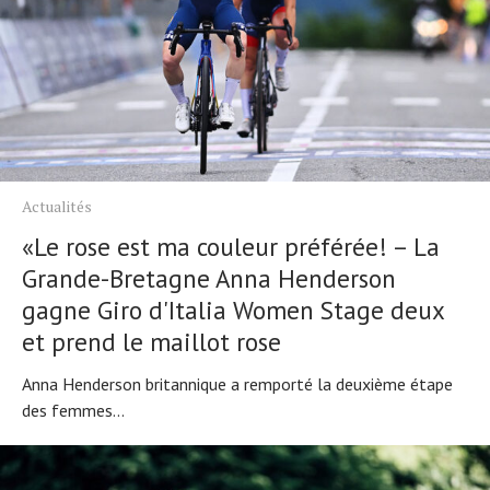
Actualités
Actualités
Technologies
«Le rose est ma couleur préférée! – La
Tests de produits
Grande-Bretagne Anna Henderson
Conseils
gagne Giro d'Italia Women Stage deux
Tendances
et prend le maillot rose
Tous nos articles
À propos
Anna Henderson britannique a remporté la deuxième étape
des femmes...