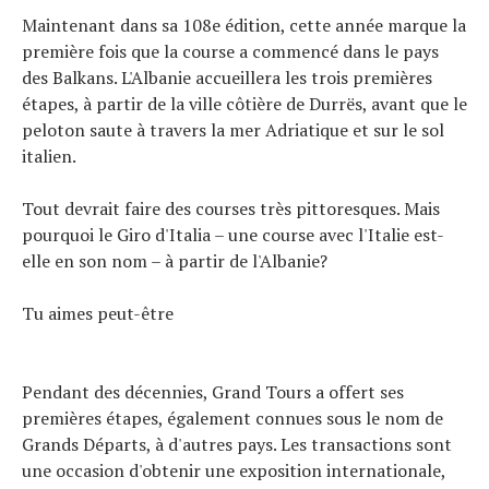
Maintenant dans sa 108e édition, cette année marque la
première fois que la course a commencé dans le pays
des Balkans. L'Albanie accueillera les trois premières
étapes, à partir de la ville côtière de Durrës, avant que le
peloton saute à travers la mer Adriatique et sur le sol
italien.
Tout devrait faire des courses très pittoresques. Mais
Actualités
pourquoi le Giro d'Italia – une course avec l'Italie est-
Technologies
elle en son nom – à partir de l'Albanie?
Tests de produits
Conseils
Tu aimes peut-être
Tendances
Tous nos articles
Pendant des décennies, Grand Tours a offert ses
À propos
premières étapes, également connues sous le nom de
Grands Départs, à d'autres pays. Les transactions sont
une occasion d'obtenir une exposition internationale,