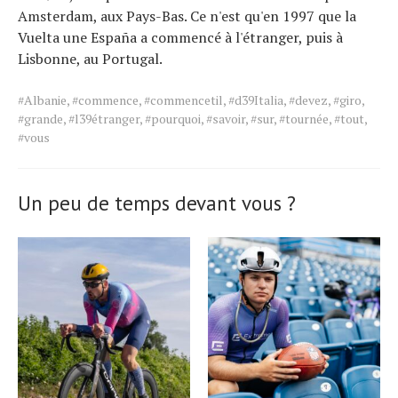
Amsterdam, aux Pays-Bas. Ce n'est qu'en 1997 que la
Vuelta une España a commencé à l'étranger, puis à
Lisbonne, au Portugal.
Tags
#Albanie
,
#commence
,
#commencetil
,
#d39Italia
,
#devez
,
#giro
,
for
#grande
,
#l39étranger
,
#pourquoi
,
#savoir
,
#sur
,
#tournée
,
#tout
,
the
#vous
article.
Un peu de temps devant vous ?