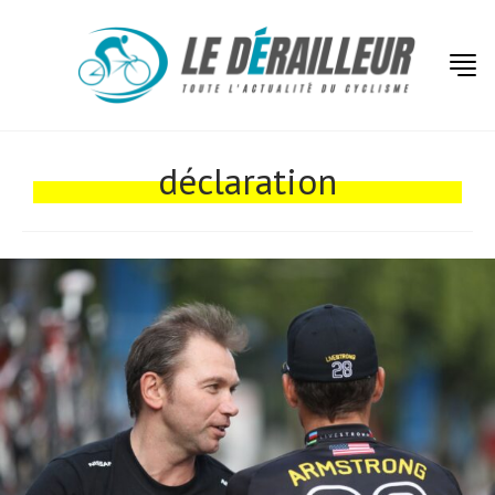
déclaration
Actualités
Technologies
Tests de produits
Conseils
Tendances
Tous nos articles