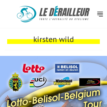
kirsten wild
Actualités
Technologies
Tests de produits
Conseils
Tendances