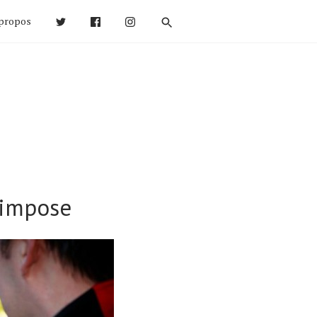
propos
’impose