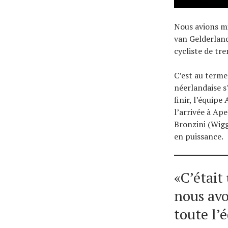
Nous avions mi
van Gelderland
cycliste de tre
C’est au term
néerlandaise s
finir, l’équip
l’arrivée à Ap
Bronzini (Wigg
en puissance.
«C’était
nous avo
toute l’