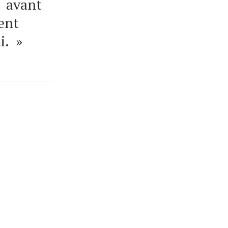
e avant
ment
i. »