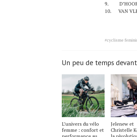
9. D’HOO
10. VAN VLE
Tags
#cyclisme femini
for
the
article.
Un peu de temps devant
L’univers du vélo
Jelenew et
femme : confort et
Christelle K
performance au
la révoluti