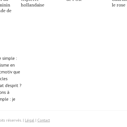
minin
hollandaise
le rose
nde de
 simple :
lisme en
eitmotiv que
cles
t d'esprit ?
tons à
imple :
je
its réservés. |
Légal
|
Contact