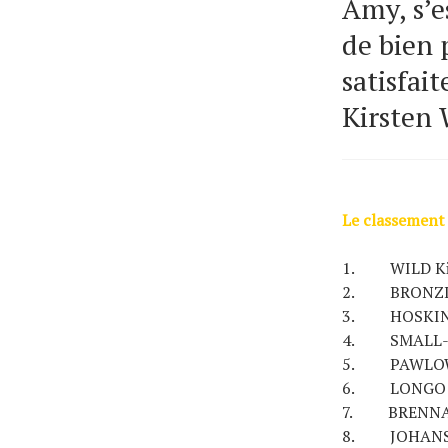
Amy, s’e
de bien 
satisfai
Kirsten 
Le classement 
1. WILD 
2. BRONZINI
3. HOSKI
4. SMALL-Mc
5. PAWLOWS
6. LONGO B
7. BRENNA
8. JOHAN