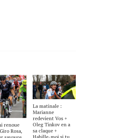
La matinale :
Marianne
redevient Vos +
Oleg Tinkov en a
ni renoue
sa claque +
 Giro Rosa,
Habille-moi si tu
er savoure