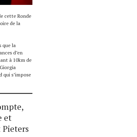
de cette Ronde
oire de la
 que la
hances d’en
enant à 10km de
 Giorgia
d qui s’impose
compte,
e et
 Pieters