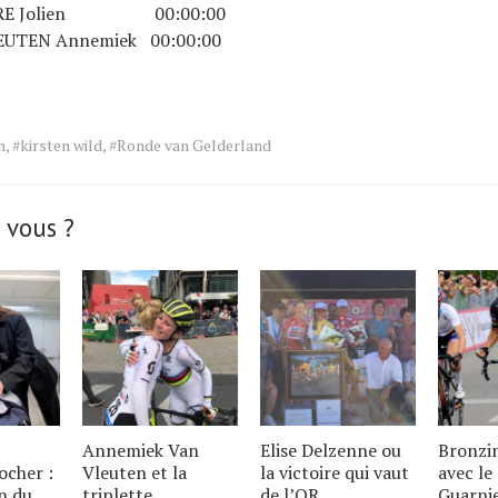
RE Jolien 00:00:00
UTEN Annemiek 00:00:00
n
,
#kirsten wild
,
#Ronde van Gelderland
 vous ?
Annemiek Van
Elise Delzenne ou
Bronzi
ocher :
Vleuten et la
la victoire qui vaut
avec le
on du
triplette
de l’OR
Guarni