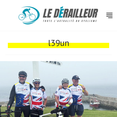
l39un
Actualités
Technologies
Tests de produits
Conseils
Tendances
Tous nos articles
À propos