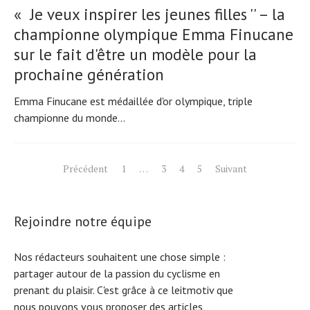
« Je veux inspirer les jeunes filles '' – la
championne olympique Emma Finucane
sur le fait d'être un modèle pour la
prochaine génération
Emma Finucane est médaillée d'or olympique, triple
championne du monde...
Pagination
Précédent
1
…
3
4
5
Suivant
des
publications
Rejoindre notre équipe
Nos rédacteurs souhaitent une chose simple :
partager autour de la passion du cyclisme en
prenant du plaisir. C'est grâce à ce leitmotiv que
nous pouvons vous proposer des articles