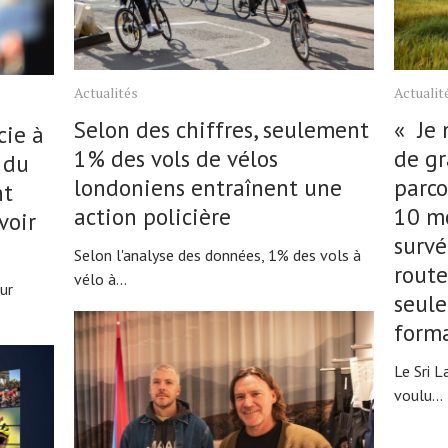
Actualités
Actualit
Selon des chiffres, seulement
« Je 
cie à
1% des vols de vélos
de gr
1 du
londoniens entraînent une
parco
nt
action policière
10 mo
voir
surv
Selon l'analyse des données, 1% des vols à
route
vélo à...
ur
seul
form
Le Sri L
voulu...