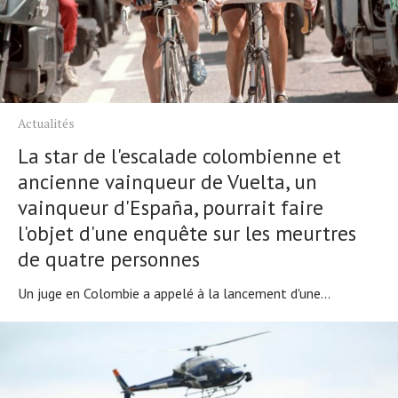
Actualités
La star de l'escalade colombienne et
ancienne vainqueur de Vuelta, un
vainqueur d'España, pourrait faire
Actualités
l'objet d'une enquête sur les meurtres
Technologies
de quatre personnes
Tests de produits
Conseils
Un juge en Colombie a appelé à la lancement d'une...
Tendances
Tous nos articles
À propos