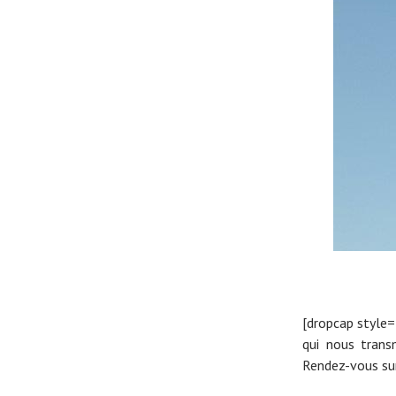
Actualités
Technologies
Tests de produits
[dropcap style
Conseils
qui nous trans
Tendances
Rendez-vous sur
Tous nos articles