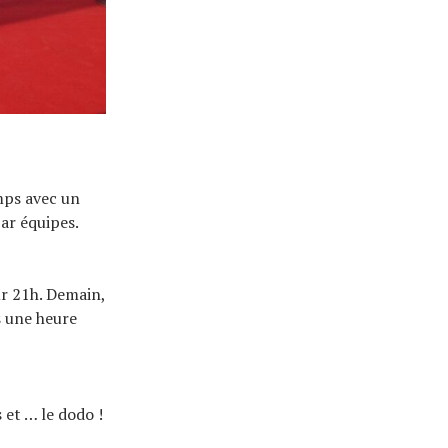
emps avec un
ar équipes.
ur 21h. Demain,
s une heure
 et … le dodo !