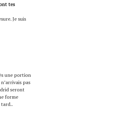
ont tes
sure. Je suis
rès une portion
 n’arrivais pas
adrid seront
une forme
tard..