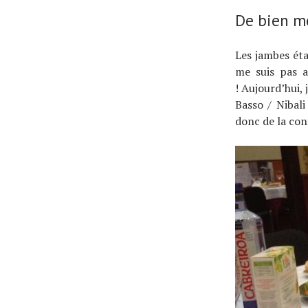
De bien me
Les jambes éta
me suis pas a
!
Aujourd’hui, 
Basso / Nibal
donc de la conf