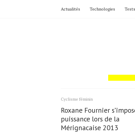
Actualités
Technologies
Tests
Actualités
Technologies
Tests de produits
Conseils
Tendances
Tous nos articles
Cyclisme féminin
À propos
Roxane Fournier s’impos
puissance lors de la
Mérignacaise 2013