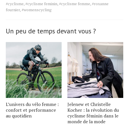
Tags
#cyclisme
,
#cyclisme feminin
,
#cyclisme femme
,
#roxanne
for
fournier
,
#womenscycling
the
article.
Un peu de temps devant vous ?
L’univers du vélo femme :
Jelenew et Christelle
confort et performance
Kocher : la révolution du
au quotidien
cyclisme féminin dans le
monde de la mode