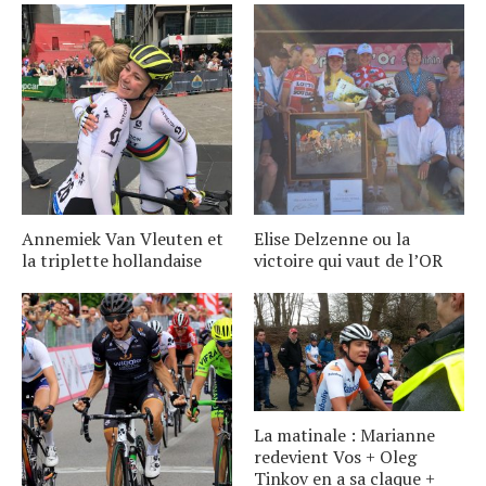
Annemiek Van Vleuten et
Elise Delzenne ou la
la triplette hollandaise
victoire qui vaut de l’OR
La matinale : Marianne
redevient Vos + Oleg
Tinkov en a sa claque +