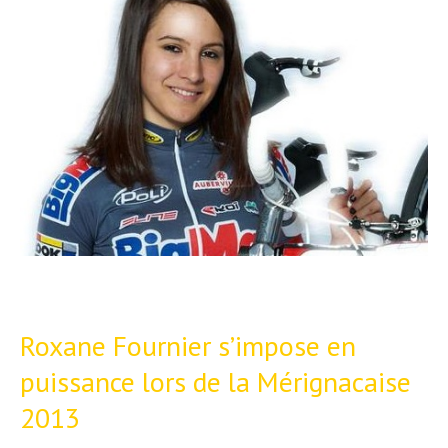
Actualités
Technologies
Tests de produits
Conseils
Tendances
Tous nos articles
À propos
Roxane Fournier s’impose en
puissance lors de la Mérignacaise
2013