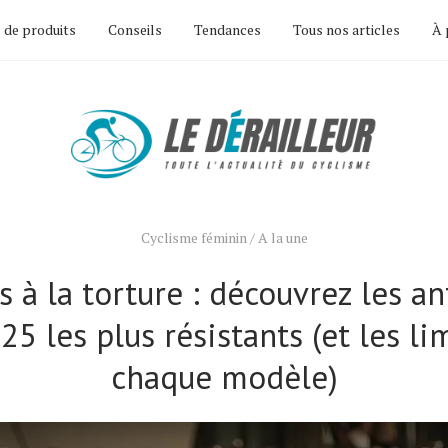
 de produits
Conseils
Tendances
Tous nos articles
À 
Cyclisme féminin
/
A la une
s à la torture : découvrez les an
25 les plus résistants (et les li
chaque modèle)