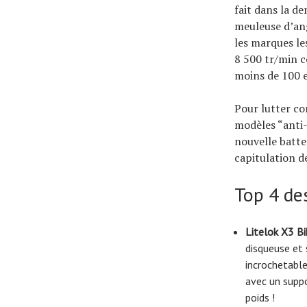
fait dans la d
meuleuse d’ang
les marques le
8 500 tr/min co
moins de 100 e
Pour lutter co
modèles “anti-
nouvelle batte
capitulation de
Top 4 des
Litelok X3 Bi
disqueuse et 
incrochetable
avec un suppo
poids !