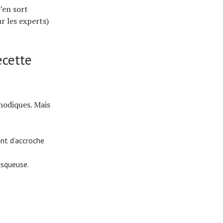
’en sort
r les experts)
ecette
thodiques. Mais
int d’accroche
disqueuse.