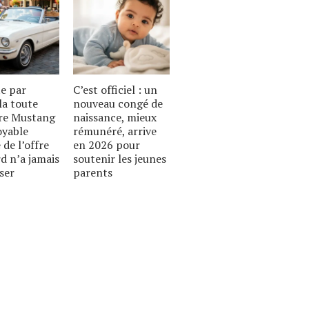
te par
C’est officiel : un
la toute
nouveau congé de
re Mustang
naissance, mieux
royable
rémunéré, arrive
 de l’offre
en 2026 pour
d n’a jamais
soutenir les jeunes
ser
parents