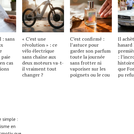
l : sans
« C’est une
C’est confirmé :
Il achè
ux
révolution » : ce
l’astuce pour
hasard 
e
vélo électrique
garder son parfum
premiè
 paie
sans chaîne aux
toute la journée
: l’inc
en cas
deux moteurs va-t-
sans frotter ni
histoire
ions
il vraiment tout
vaporiser sur les
que For
changer ?
poignets ou le cou
pu refu
 simple :
lisme en
eitmotiv que