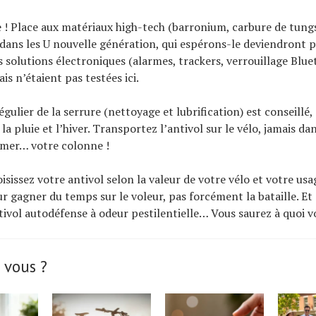
e ! Place aux matériaux high-tech (barronium, carbure de tung
ans les U nouvelle génération, qui espérons-le deviendront p
s solutions électroniques (alarmes, trackers, verrouillage Blue
is n’étaient pas testées ici.
gulier de la serrure (nettoyage et lubrification) est conseillé, 
 la pluie et l’hiver. Transportez l’antivol sur le vélo, jamais da
îmer… votre colonne !
sissez votre antivol selon la valeur de votre vélo et votre usag
r gagner du temps sur le voleur, pas forcément la bataille. Et s
tivol autodéfense à odeur pestilentielle… Vous saurez à quoi vo
 vous ?