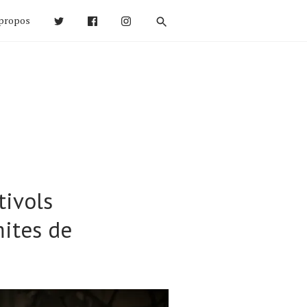
propos
tivols
mites de