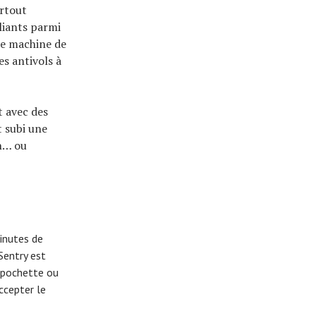
urtout
liants parmi
Une machine de
es antivols à
t avec des
t subi une
on… ou
minutes de
Sentry est
a pochette ou
accepter le