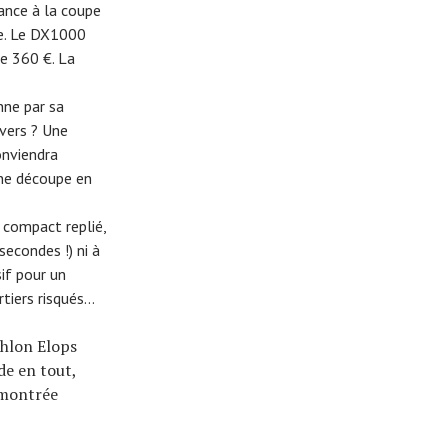
tance à la coupe
re. Le DX1000
e 360 €. La
nne par sa
vers ? Une
onviendra
 une découpe en
a compact replié,
secondes !) ni à
sif pour un
rtiers risqués…
thlon Elops
de en tout,
t montrée