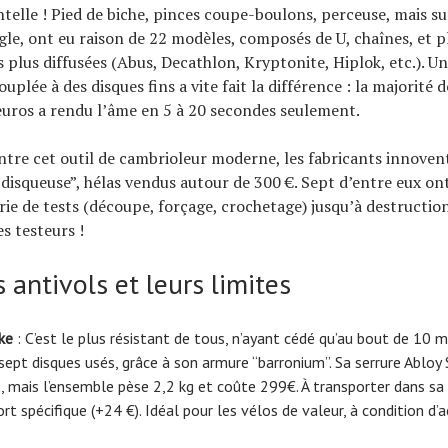
entelle ! Pied de biche, pinces coupe-boulons, perceuse, mais s
le, ont eu raison de 22 modèles, composés de U, chaînes, et p
s plus diffusées (Abus, Decathlon, Kryptonite, Hiplok, etc.). 
uplée à des disques fins a vite fait la différence : la majorité d
uros a rendu l’âme en 5 à 20 secondes seulement.
ntre cet outil de cambrioleur moderne, les fabricants innoven
disqueuse”, hélas vendus autour de 300 €. Sept d’entre eux on
rie de tests (découpe, forçage, crochetage) jusqu’à destructi
s testeurs !
 antivols et leurs limites
ke
: C’est le plus résistant de tous, n’ayant cédé qu’au bout de 10 
sept disques usés, grâce à son armure “barronium”. Sa serrure Abloy 
, mais l’ensemble pèse 2,2 kg et coûte 299€. À transporter dans s
rt spécifique (+24 €). Idéal pour les vélos de valeur, à condition d’