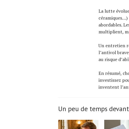
La lutte évolu
céramiques…) d
abordables. Le
multiplient, ma
Un entretien ré
l’antivol brave
au risque d’ab
En résumé, choi
investissez pou
inventent l’an
Un peu de temps devant