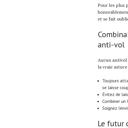
Pour les plus 
honorablement 
et se fait oubli
Combinai
anti-vol
Aucun antivol 
la vraie astuce
Toujours atta
se laisse cou
Évitez de lais
Combiner un U
Soignez l’env
Le futur 