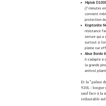
Hiplok D100
(7 minutes en
convient même
protection du
Kryptonite N
résistance fa
serrure qui a
surtout si l’
pleine rue ef
Abus Bordo 6
il s’adapte à
la grande pinc
antivol plian
Et la “palme d
920L : longue 
sauf face à la 
redoutable mê