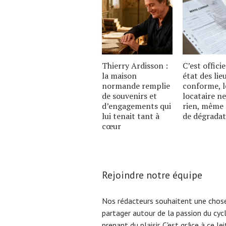
Thierry Ardisson :
C’est officie
la maison
état des lie
normande remplie
conforme, l
de souvenirs et
locataire ne
d’engagements qui
rien, même 
lui tenait tant à
de dégradat
cœur
Rejoindre notre équipe
Nos rédacteurs souhaitent une chose
partager autour de la passion du cyc
prenant du plaisir. C'est grâce à ce l