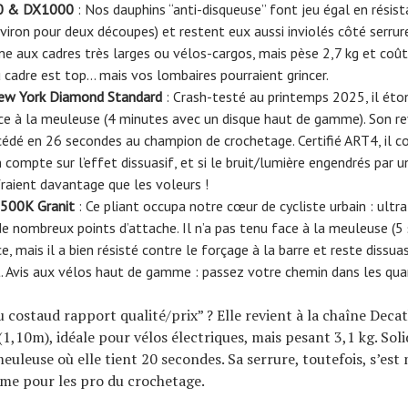
0 & DX1000
: Nos dauphins “anti-disqueuse” font jeu égal en résis
viron pour deux découpes) et restent eux aussi inviolés côté serru
 aux cadres très larges ou vélos-cargos, mais pèse 2,7 kg et coût
 cadre est top… mais vos lombaires pourraient grincer.
ew York Diamond Standard
: Crash-testé au printemps 2025, il éto
ce à la meuleuse (4 minutes avec un disque haut de gamme). Son re
 cédé en 26 secondes au champion de crochetage. Certifié ART4, il c
on compte sur l’effet dissuasif, et si le bruit/lumière engendrés par
fraient davantage que les voleurs !
500K Granit
: Ce pliant occupa notre cœur de cycliste urbain : ultr
 de nombreux points d’attache. Il n’a pas tenu face à la meuleuse (5 
e, mais il a bien résisté contre le forçage à la barre et reste dissua
t. Avis aux vélos haut de gamme : passez votre chemin dans les qua
u costaud rapport qualité/prix” ? Elle revient à la chaîne Deca
(1,10m), idéale pour vélos électriques, mais pesant 3,1 kg. Soli
meuleuse où elle tient 20 secondes. Sa serrure, toutefois, s’es
me pour les pro du crochetage.