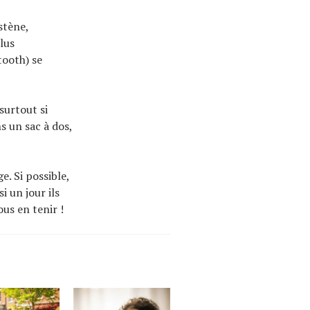
stène,
lus
tooth) se
surtout si
ns un sac à dos,
e. Si possible,
i un jour ils
us en tenir !