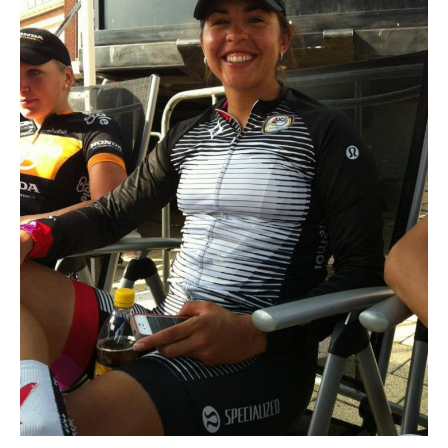
Actualités
Technologies
Tests de produits
Conseils
Tendances
Tous nos articles
À propos