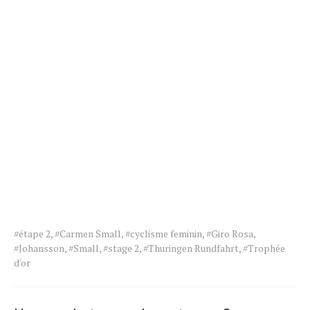
Tags
#étape 2
,
#Carmen Small
,
#cyclisme feminin
,
#Giro Rosa
,
for
#Johansson
,
#Small
,
#stage 2
,
#Thuringen Rundfahrt
,
#Trophée
the
d'or
article.